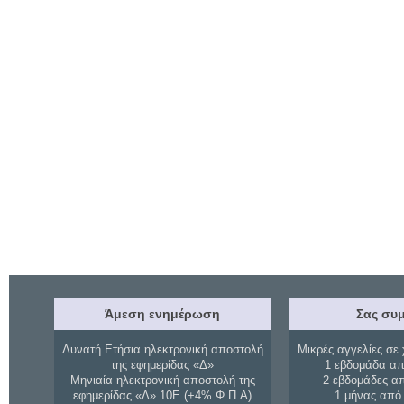
Άμεση ενημέρωση
Σας συμ
Δυνατή Ετήσια ηλεκτρονική αποστολή
Μικρές αγγελίες σε 
της εφημερίδας «Δ»
1 εβδομάδα απ
Μηνιαία ηλεκτρονική αποστολή της
2 εβδομάδες α
εφημερίδας «Δ» 10Ε (+4% Φ.Π.Α)
1 μήνας από