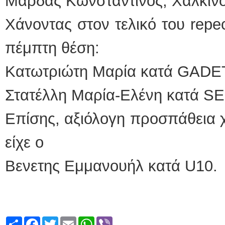
Μαρδάς Κωνσταντίνος, Χάλκινο
Χάνοντας στον τελικό του repe
πέμπτη θέση:
Κατωτριώτη Μαρία κατά GAD
Στατέλλη Μαρία-Ελένη κατά S
Επίσης, αξιόλογη προσπάθεια 
είχε ο
Βενετης Εμμανουήλ κατά U10.
Share
Facebook
Twitter
Email
WhatsApp
Viber