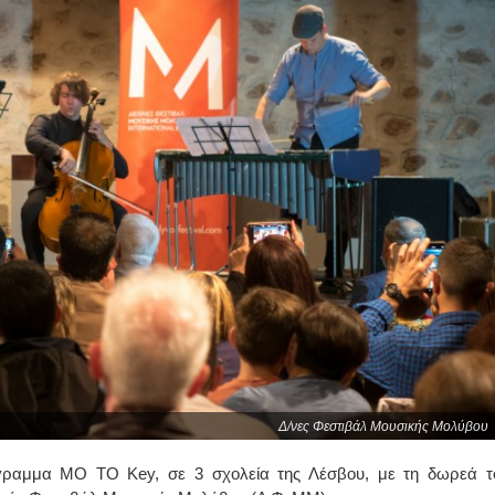
Δ/νες Φεστιβάλ Μουσικής Μολύβου
ρόγραμμα MO TO Key, σε 3 σχολεία της Λέσβου, με τη δωρεά τ