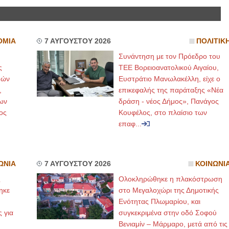
ΟΜΙΑ
7 ΑΥΓΟΥΣΤΟΥ 2026
ΠΟΛΙΤΙΚ
Συνάντηση με τον Πρόεδρο του
ς
ΤΕΕ Βορειοανατολικού Αιγαίου,
μών
Ευστράτιο Μανωλακέλλη, είχε ο
,
επικεφαλής της παράταξης «Νέα
ων
δράση - νέος Δήμος», Πανάγος
ος
Κουφέλος, στο πλαίσιο των
επαφ...
ΩΝΙΑ
7 ΑΥΓΟΥΣΤΟΥ 2026
ΚΟΙΝΩΝΙ
ς
Ολοκληρώθηκε η πλακόστρωση
ηκε
στο Μεγαλοχώρι της Δημοτικής
,
Ενότητας Πλωμαρίου, και
ς για
συγκεκριμένα στην οδό Σοφού
Βενιαμίν – Μάρμαρο, μετά από τις