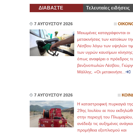
ΔΙΑΒΑΣΤΕ
Τελευταίες ειδήσεις
7 ΑΥΓΟΥΣΤΟΥ 2026
ΟΙΚΟΝ
Μειωμένες καταγράφονται οι
μετακινήσεις των κατοίκων τη
Λέσβου λόγω των υψηλών τι
των υγρών καυσίμων κίνησης
όπως αναφέρει ο πρόεδρος τ
βενζινοπωλών Λέσβου, Γιώργ
Μάλλης. «Οι μετακινήσε...
7 ΑΥΓΟΥΣΤΟΥ 2026
ΚΟΙΝ
Η καταστροφική πυρκαγιά τη
29ης Ιουλίου εε που εκδηλώθ
στην περιοχή του Πλωμαρίου
ανέδειξε τις αυξημένες ανάγκε
προμήθεια εξοπλισμού και