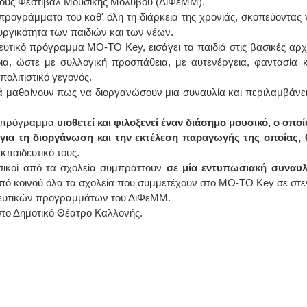
εθνούς Φεστιβάλ Μουσικής Μολύβου (ΔιΦεΜΜ).
 προγράμματα του καθ' όλη τη διάρκεια της χρονιάς, σκοπεύοντας 
ΙΩΑΝΝΗΣ Α. ΜΑΛΛΙΑΣ
υργικότητα των παιδιών και των νέων.
δευτικό πρόγραμμα ΜΟ-TO Key, εισάγει τα παιδιά στις βασικές αρχ
ΧΕΙΡΟΥΡΓΟΣ
φόδια, ώστε με συλλογική προσπάθεια, με αυτενέργεια, φαντασία κ
ΟΦΘΑΛΜΙΑΤΡΟΣ
Διδάκτωρ Ιατρικής Σχολής
ολιτιστικό γεγονός.
Πανεπιστημίου Αθηνών
Καλλιπόλεως 3,Νέα Σμύρνη,
ιά μαθαίνουν πως να διοργανώσουν μια συναυλία και περιλαμβάνει
τηλ:210-9320215
Καβέτσου 10, Μυτιλήνη, τηλ:
2251038065
το πρόγραμμα
υιοθετεί και φιλοξενεί έναν διάσημο μουσικό, ο οποί
,
για τη διοργάνωση και την εκτέλεση παραγωγής της οποίας, 
Χειρουργός Ωτορινολαρυγγολόγος
κπαιδευτικό τους.
ικοί από τα σχολεία συμπράττουν
σε μία εντυπωσιακή συναυλ
Έλενα Μπούμπα
από κοινού όλα τα σχολεία που συμμετέχουν στο MO-TO Key σε στε
Στρατιωτικός Ιατρός
Διδ.Παν.Αθηνών
δευτικών προγραμμάτων του ΔιΦεΜΜ.
Διπλωματούχος Ευρ.Ακαδημίας
 στο Δημοτικό Θέατρο Καλλονής.
Πάρνηθας 95-97 Αχαρναί
2102467085 & 6938502258
email- elenboumpa@gmail.com