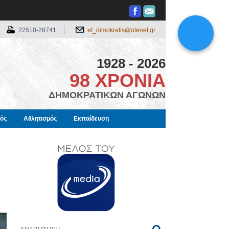
22510-28741
ef_dimokratis@otenet.gr
1928 - 2026
98 ΧΡΟΝΙΑ
ΔΗΜΟΚΡΑΤΙΚΩΝ ΑΓΩΝΩΝ
μός
Αθλητισμός
Εκπαίδευση