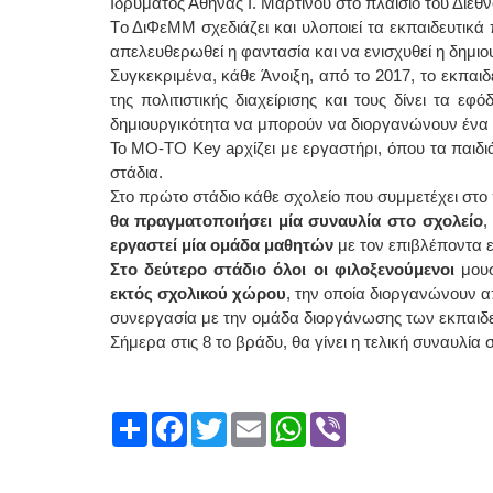
Ιδρύματος Αθηνάς Ι. Μαρτίνου στο πλαίσιο του Δι
Tο ΔιΦεΜΜ σχεδιάζει και υλοποιεί τα εκπαιδευτικά
απελευθερωθεί η φαντασία και να ενισχυθεί η δημιο
Συγκεκριμένα, κάθε Άνοιξη, από το 2017, το εκπαι
της πολιτιστικής διαχείρισης και τους δίνει τα ε
δημιουργικότητα να μπορούν να διοργανώνουν ένα π
To ΜΟ-TO Key aρχίζει με εργαστήρι, όπου τα παιδ
στάδια.
Στο πρώτο στάδιο κάθε σχολείο που συμμετέχει σ
θα πραγματοποιήσει μία συναυλία στο σχολείο
εργαστεί μία ομάδα μαθητών
με τον επιβλέποντα ε
Στο δεύτερο στάδιο όλοι οι φιλοξενούμενοι
μουσ
εκτός σχολικού χώρου
, την οποία διοργανώνουν 
συνεργασία με την ομάδα διοργάνωσης των εκπαι
Σήμερα στις 8 το βράδυ, θα γίνει η τελική συναυλία
Share
Facebook
Twitter
Email
WhatsApp
Viber