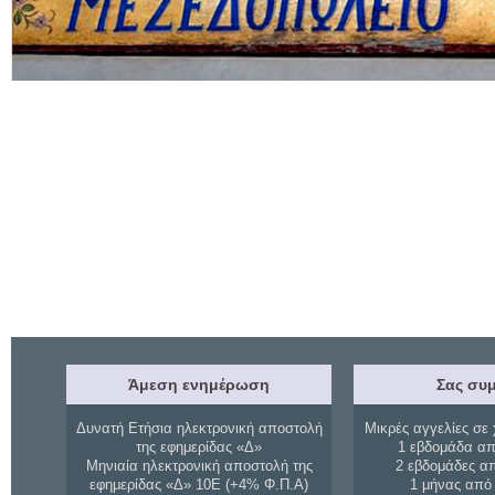
Άμεση ενημέρωση
Σας συμ
Δυνατή Ετήσια ηλεκτρονική αποστολή
Μικρές αγγελίες σε 
της εφημερίδας «Δ»
1 εβδομάδα απ
Μηνιαία ηλεκτρονική αποστολή της
2 εβδομάδες α
εφημερίδας «Δ» 10Ε (+4% Φ.Π.Α)
1 μήνας από