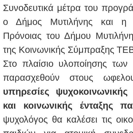
Συνοδευτικά μέτρα του προγρ
ΕΙΔΙΚΟΣ ΚΑΡΔΙ
ο Δήμος Μυτιλήνης και η Α
ΚΩΝΣΤΑ
Holter π
Δοκιμασ
Πρόνοιας του Δήμου Μυτιλήνη
υπέρηχο
Μυτιλήν
τηλ.225
της Κοινωνικής Σύμπραξης ΤΕ
Γέρα:Πα
aronisk
Στο πλαίσιο υλοποίησης των 
Φυσικοθεραπεύτρι
παρασχεθούν στους ωφελ
Σταυρου
Πτυχιού
ΑΤΕΙ Θε
Σύμβασ
υπηρεσίες ψυχοκοινωνικής
Ασκληπι
Μυτιλήν
τηλ. 22
και κοινωνικής ένταξης πα
ψυχολόγος θα καλέσει τις οικ