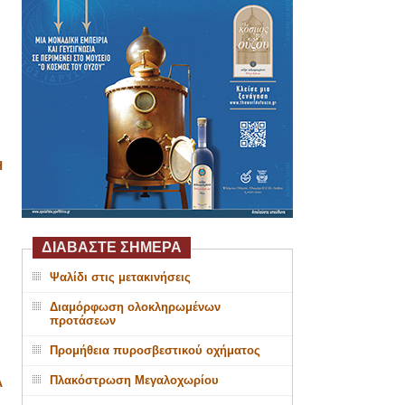
Η
ΔΙΑΒΑΣΤΕ ΣΗΜΕΡΑ
Ψαλίδι στις μετακινήσεις
Διαμόρφωση ολοκληρωμένων
προτάσεων
Προμήθεια πυροσβεστικού οχήματος
Πλακόστρωση Μεγαλοχωρίου
Α