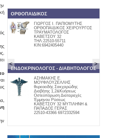
ην
κή
ΟΡΘΟΠΑΙΔΙΚΟΣ
Book and Art
ΓΙΩΡΓΟΣ Ι. ΠΑΠΙΟΜΥΤΗΣ
ΒΙΒΛΙ
ΟΡΘΟΠΑΙΔΙΚΟΣ ΧΕΙΡΟΥΡΓΟΣ
Βάλια
ός
ΤΡΑΥΜΑΤΟΛΟΓΟΣ
Κομνην
ΚΑΒΕΤΣΟΥ 32
τηλ:22
ΤΗΛ:22510-55711
www.fa
ΚΙΝ:6942405440
ης
ς.
ει
<
>
ΕΝΔΟΚΡΙΝΟΛΟΓΟΣ - ΔΙΑΒΗΤΟΛΟΓΟΣ
ψαράδικο
το
ΑΣΗΜΑΚΗΣ Ε.
ΦΡΕΣΚ
αι
ΜΟΥΦΛΟΥΖΕΛΛΗΣ
Μαγει
υς
θυρεοειδής Σακχαρώδης
-σαλάτ
Διαβήτης 1,2&Κυήσεως
-ψαρομ
Οστεοπόρωση Διαταραχές
Ψητά &
Έμμηνου Ρύσεως
παραγ
ια,
ΚΑΒΕΤΣΟΥ 32 ΜΥΤΙΛΗΝΗ &
τηλ. 2
νη
ΠΑΠΑΔΟΣ ΓΕΡΑΣ
22510-43366 6972332594
ην