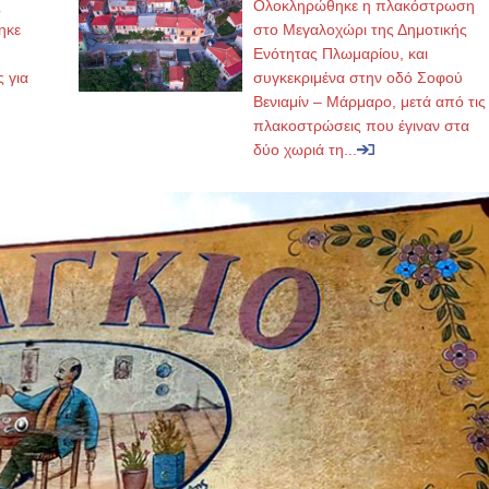
ς
Ολοκληρώθηκε η πλακόστρωση
ηκε
στο Μεγαλοχώρι της Δημοτικής
,
Ενότητας Πλωμαρίου, και
ς για
συγκεκριμένα στην οδό Σοφού
Βενιαμίν – Μάρμαρο, μετά από τις
πλακοστρώσεις που έγιναν στα
δύο χωριά τη...