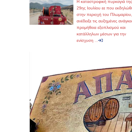
Η καταστροφική πυρκαγιά τη
29ης Ιουλίου εε που εκδηλώθ
στην περιοχή του Πλωμαρίου
ανέδειξε τις αυξημένες ανάγκε
προμήθεια εξοπλισμού και
κατάλληλων μέσων για την
ενίσχυση ...