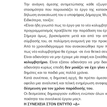
Την ανάγκη άμεσης αντιμετώπισης κάθε εξωγε
στασιμότητα που παρουσιάζει το έργο της κατασκ
δήλωση ανακοίνωσή του ο υποψήφιος Δήμαρχος Μυ
Ειδικότερα, τονίζει:
«Είναι ήδη γνωστό πως το έργο για το νέο κολυμβητ
προγραμματισμός προέβλεπε την παράδοση του έργ
Σήμερα όμως, βρισκόμαστε μετά και από την απ
σύμβασής του, σε πολύμηνη αναμονή για την προκή
Από το χρονοδιάγραμμα που ανακοινώθηκε πριν πε
πως νέο κολυμβητήριο θα έχουμε -σε ένα θετικό σε
Είναι αδιανόητο να μην έχουμε μία σαφή και ξεκά
κολυμβητήριο.
Είναι εξίσου αδιανόητο να μην δι
αδιανόητο κυρίως επειδή
δεν μοιάζει να έχει γίνε
δημότες και τα παιδιά μας πολλά χρόνια.
Κατά συνέπεια, η δημοτική αρχή, θα πρέπει άμεσα
οφείλει μια αναλυτική και τελική ενημέρωση αναφο
δέσμευση για τον χρόνο παράδοσής του.
Οι δεσμεύσεις δημιουργούν ευθύνη ενώπιον όλων κα
ποιότητα του συνολικού έργου μας».
Η ΣΥΝΕΧΕΙΑ ΣΤΟΝ ΕΝΤΥΠΟ «Δ»