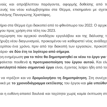
νούς και απρόβλεπτου παράγοντα, αφορμής δοθείσης από τ
ευής του νέου κολυμβητηρίου στα Θέρμα, επισημαίνει με σχετι
ΙΩΑΝΝΗΣ Α. ΜΑΛΛΙΑΣ
τιλήνης Παναγιώτης Χριστόφας.
ΧΕΙΡΟΥΡΓΟΣ
ΟΦΘΑΛΜΙΑΤΡΟΣ
ήριο στα Θέρμα έχει διακοπεί από το φθινόπωρο του 2022. Ο αρχικ
Διδάκτωρ Ιατρικής Σχολής
Πανεπιστημίου Αθηνών
ου προς χρήση στα τέλη του 2023.
Καλλιπόλεως 3,Νέα Σμύρνη,
τηλ:210-9320215
οχώρηση του αρχικού αναδόχου εργολάβου και της διάλυσης τ
Καβέτσου 10, Μυτιλήνη, τηλ:
ρυξη νέου διαγωνισμού, προκειμένου να καθοριστεί νέος ανάδοχο
2251038065
ρίπου ένα χρόνο, πριν από την διακοπή των εργασιών, προκύπτ
νάριο-
σε δύο έτη το λιγότερο από σήμερα
.
Χειρουργός Ωτορινολαρυγγολόγος
θαρη ενημέρωση
για το πότε θα δημοπρατηθεί εκ νέου το έργο για 
Έλενα Μπούμπα
αφαίνεται πουθενά
η προτεραιοποίηση του έργου
αυτού.
Και είν
Στρατιωτικός Ιατρός
ι αντιληπτό πόσο σημαντικό έργο
είναι, έχοντας λείψει ήδη από το
Διδ.Παν.Αθηνών
Διπλωματούχος Ευρ.Ακαδημίας
Πάρνηθας 95-97 Αχαρναί
2102467085 & 6938502258
 να «τρέξει» και να
δρομολογήσει τη δημοπράτηση
. Στη συνέχε
email- elenboumpa@gmail.com
ρικά με
το χρονοδιάγραμμα εκτέλεσης
του έργου και
μία υπεύθυ
ι η ευθύνη απαιτεί δουλειά και ταχύτητα χωρίς καμία έκπτωση στ