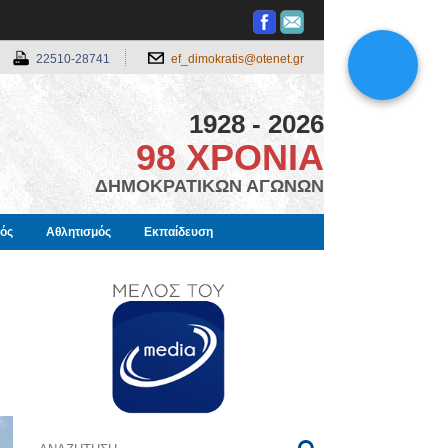
22510-28741
ef_dimokratis@otenet.gr
1928 - 2026
98 ΧΡΟΝΙΑ
ΔΗΜΟΚΡΑΤΙΚΩΝ ΑΓΩΝΩΝ
μός
Αθλητισμός
Εκπαίδευση