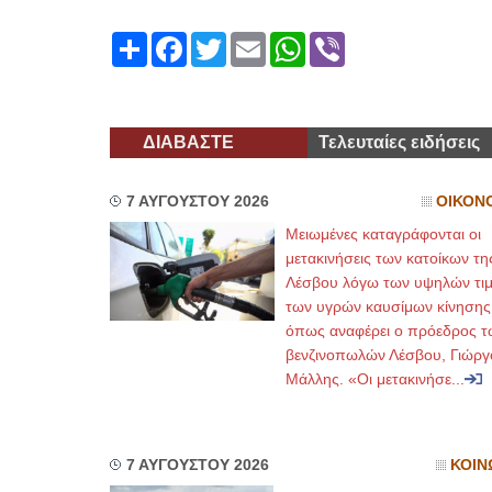
Share
Facebook
Twitter
Email
WhatsApp
Viber
ΔΙΑΒΑΣΤΕ
Τελευταίες ειδήσεις
7 ΑΥΓΟΥΣΤΟΥ 2026
ΟΙΚΟΝ
Μειωμένες καταγράφονται οι
μετακινήσεις των κατοίκων τη
Λέσβου λόγω των υψηλών τι
των υγρών καυσίμων κίνησης
όπως αναφέρει ο πρόεδρος τ
βενζινοπωλών Λέσβου, Γιώργ
Μάλλης. «Οι μετακινήσε...
7 ΑΥΓΟΥΣΤΟΥ 2026
ΚΟΙΝ