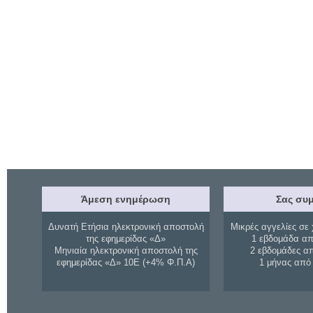
Άμεση ενημέρωση
Σας συμ
Δυνατή Ετήσια ηλεκτρονική αποστολή
Μικρές αγγελίες σε 
της εφημερίδας «Δ»
1 εβδομάδα απ
Μηνιαία ηλεκτρονική αποστολή της
2 εβδομάδες α
εφημερίδας «Δ» 10Ε (+4% Φ.Π.Α)
1 μήνας από