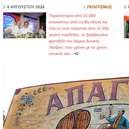
6 ΑΥΓΟΥΣΤΟΥ 2026
ΠΟΛΙΤΙΣΜΟΣ
Περισσότεροι από 15.000
επισκέπτες από τη Μυτιλήνη και
όλο το νησί πέρασαν από τη 39η
γιορτή σαρδέλας, το βραβευμένο
φεστιβάλ του Δήμου Δυτικής
Λέσβου, που χρόνο με το χρόνο
αποκτά ολο...