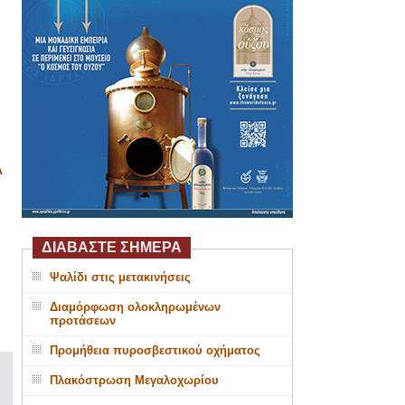
Α
ΔΙΑΒΑΣΤΕ ΣΗΜΕΡΑ
Ψαλίδι στις μετακινήσεις
Διαμόρφωση ολοκληρωμένων
προτάσεων
Προμήθεια πυροσβεστικού οχήματος
Πλακόστρωση Μεγαλοχωρίου