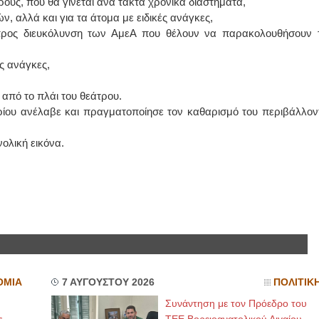
υς, που θα γίνεται ανά τακτά χρονικά διαστήματα,
, αλλά και για τα άτομα με ειδικές ανάγκες,
ΙΩΑΝΝΗΣ Α. ΜΑΛΛΙΑΣ
προς διευκόλυνση των ΑμεΑ που θέλουν να παρακολουθήσουν τ
ΧΕΙΡΟΥΡΓΟΣ
ές ανάγκες,
ΟΦΘΑΛΜΙΑΤΡΟΣ
Διδάκτωρ Ιατρικής Σχολής
Πανεπιστημίου Αθηνών
Καλλιπόλεως 3,Νέα Σμύρνη,
 από το πλάι του θεάτρου.
τηλ:210-9320215
ιρίου ανέλαβε και πραγματοποίησε τον καθαρισμό του περιβάλλον
Καβέτσου 10, Μυτιλήνη, τηλ:
2251038065
ολική εικόνα.
Χειρουργός Ωτορινολαρυγγολόγος
Έλενα Μπούμπα
Στρατιωτικός Ιατρός
Διδ.Παν.Αθηνών
Διπλωματούχος Ευρ.Ακαδημίας
Πάρνηθας 95-97 Αχαρναί
2102467085 & 6938502258
email- elenboumpa@gmail.com
ΟΜΙΑ
7 ΑΥΓΟΥΣΤΟΥ 2026
ΠΟΛΙΤΙΚ
Συνάντηση με τον Πρόεδρο του