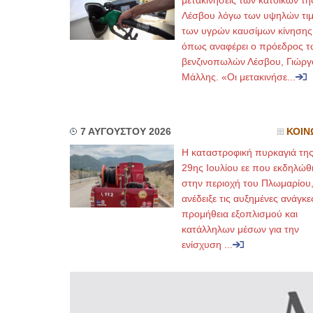
μετακινήσεις των κατοίκων τη
Λέσβου λόγω των υψηλών τι
των υγρών καυσίμων κίνησης
όπως αναφέρει ο πρόεδρος τ
βενζινοπωλών Λέσβου, Γιώργ
Μάλλης. «Οι μετακινήσε...
7 ΑΥΓΟΥΣΤΟΥ 2026
ΚΟΙΝ
Η καταστροφική πυρκαγιά τη
29ης Ιουλίου εε που εκδηλώθ
στην περιοχή του Πλωμαρίου
ανέδειξε τις αυξημένες ανάγκε
προμήθεια εξοπλισμού και
κατάλληλων μέσων για την
ενίσχυση ...