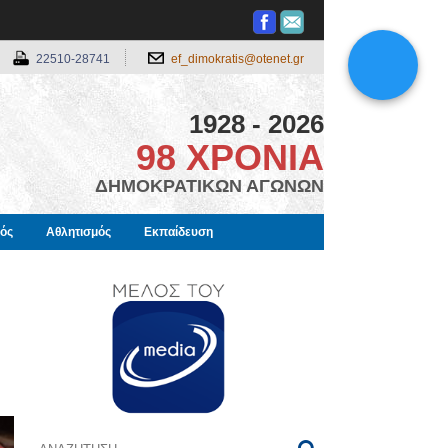
22510-28741
ef_dimokratis@otenet.gr
1928 - 2026
98 ΧΡΟΝΙΑ
ΔΗΜΟΚΡΑΤΙΚΩΝ ΑΓΩΝΩΝ
μός
Αθλητισμός
Εκπαίδευση