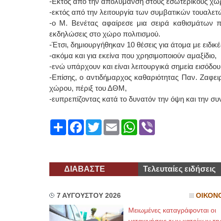
-Εκτός από την απολύμανση στους εσωτερικούς χώρο
-εκτός από την λειτουργία των συμβατικών τουαλετών
-ο Μ. Βενέτας αφαίρεσε μια σειρά καθισμάτων 
εκδηλώσεις στο χώρο πολιτισμού.
-Έτσι, δημιουργήθηκαν 10 θέσεις για άτομα με ειδικ
-ακόμα και για εκείνα που χρησιμοποιούν αμαξίδιο,
-ενώ υπάρχουν και είναι λειτουργικά σημεία εισόδου
-Επίσης, ο αντιδήμαρχος καθαριότητας Παν. Ζαφε
χώρου, πέριξ του ΔΘΜ,
-ευπρεπίζοντας κατά το δυνατόν την όψη και την συν
Share
Facebook
Twitter
Email
WhatsApp
Viber
ΔΙΑΒΑΣΤΕ
Τελευταίες ειδήσεις
7 ΑΥΓΟΥΣΤΟΥ 2026
ΟΙΚΟΝ
Μειωμένες καταγράφονται οι