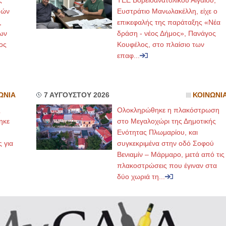
ς
ΤΕΕ Βορειοανατολικού Αιγαίου,
μών
Ευστράτιο Μανωλακέλλη, είχε ο
,
επικεφαλής της παράταξης «Νέα
ων
δράση - νέος Δήμος», Πανάγος
ος
Κουφέλος, στο πλαίσιο των
επαφ...
ΩΝΙΑ
7 ΑΥΓΟΥΣΤΟΥ 2026
ΚΟΙΝΩΝΙ
ς
Ολοκληρώθηκε η πλακόστρωση
ηκε
στο Μεγαλοχώρι της Δημοτικής
,
Ενότητας Πλωμαρίου, και
ς για
συγκεκριμένα στην οδό Σοφού
Βενιαμίν – Μάρμαρο, μετά από τις
πλακοστρώσεις που έγιναν στα
δύο χωριά τη...