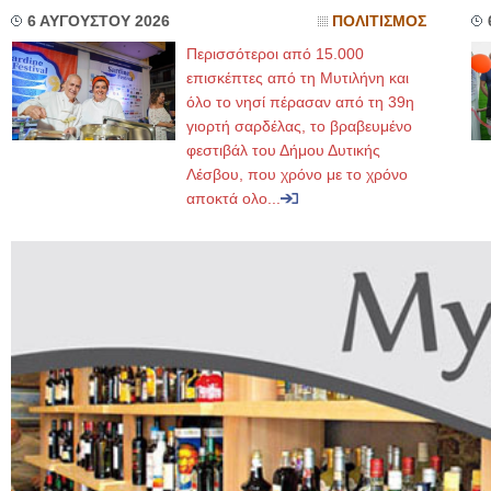
6 ΑΥΓΟΥΣΤΟΥ 2026
ΠΟΛΙΤΙΣΜΟΣ
Περισσότεροι από 15.000
επισκέπτες από τη Μυτιλήνη και
όλο το νησί πέρασαν από τη 39η
γιορτή σαρδέλας, το βραβευμένο
φεστιβάλ του Δήμου Δυτικής
Λέσβου, που χρόνο με το χρόνο
αποκτά ολο...