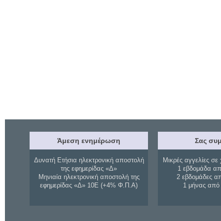
Άμεση ενημέρωση
Σας συμ
Δυνατή Ετήσια ηλεκτρονική αποστολή
Μικρές αγγελίες σε 
της εφημερίδας «Δ»
1 εβδομάδα απ
Μηνιαία ηλεκτρονική αποστολή της
2 εβδομάδες α
εφημερίδας «Δ» 10Ε (+4% Φ.Π.Α)
1 μήνας από