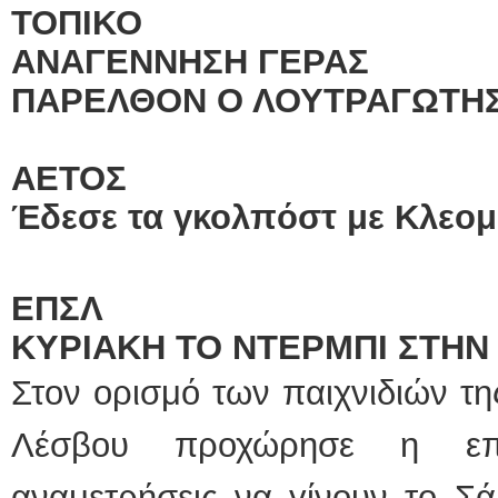
ΤΟΠΙΚΟ
ΕΙΔΙΚΟΣ ΚΑΡΔΙΟΛΟΓΟ
ΑΝΑΓΕΝΝΗΣΗ ΓΕΡΑΣ
ΚΩΝΣΤΑΝΤΙΝΟ
ΠΑΡΕΛΘΟΝ Ο ΛΟΥΤΡΑΓΩΤΗ
Holter πίεσης κ
Δοκιμασία κοπ
υπέρηχος
Μυτιλήνη Βουρ
τηλ.2251302311
ΑΕΤΟΣ
Γέρα:Παπάδος τ
aroniskos@gma
Έδεσε τα γκολπόστ με Κλεομ
Φυσικοθεραπεύτρια Man
Σταυρουλάκη-Γα
ΕΠΣΛ
Πτυχιούχος Φυσ
ΑΤΕΙ Θεσσαλον
Σύμβαση με Ε
ΚΥΡΙΑΚΗ ΤΟ ΝΤΕΡΜΠΙ ΣΤΗΝ
Ασκληπιού 39 
Μυτιλήνη
τηλ. 22510-548
Στον ορισμό των παιχνιδιών τ
Λέσβου προχώρησε η επι
αναμετρήσεις να γίνουν το Σά