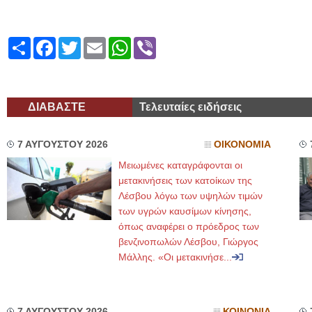
Share
Facebook
Twitter
Email
WhatsApp
Viber
ΔΙΑΒΑΣΤΕ
Τελευταίες ειδήσεις
7 ΑΥΓΟΥΣΤΟΥ 2026
ΟΙΚΟΝΟΜΙΑ
Μειωμένες καταγράφονται οι
μετακινήσεις των κατοίκων της
Λέσβου λόγω των υψηλών τιμών
των υγρών καυσίμων κίνησης,
όπως αναφέρει ο πρόεδρος των
βενζινοπωλών Λέσβου, Γιώργος
Μάλλης. «Οι μετακινήσε...
7 ΑΥΓΟΥΣΤΟΥ 2026
ΚΟΙΝΩΝΙΑ