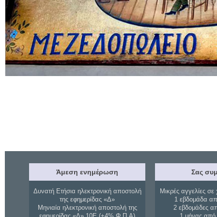
Άμεση ενημέρωση
Σας συμ
Δυνατή Ετήσια ηλεκτρονική αποστολή
Μικρές αγγελίες σε 
της εφημερίδας «Δ»
1 εβδομάδα απ
Μηνιαία ηλεκτρονική αποστολή της
2 εβδομάδες α
εφημερίδας «Δ» 10Ε (+4% Φ.Π.Α)
1 μήνας από