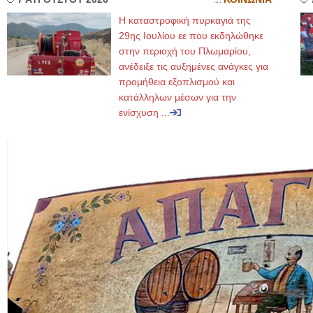
Η καταστροφική πυρκαγιά της
29ης Ιουλίου εε που εκδηλώθηκε
στην περιοχή του Πλωμαρίου,
ανέδειξε τις αυξημένες ανάγκες για
προμήθεια εξοπλισμού και
κατάλληλων μέσων για την
ενίσχυση ...