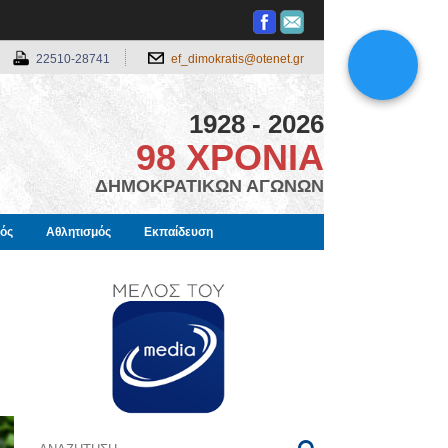
22510-28741
ef_dimokratis@otenet.gr
1928 - 2026
98 ΧΡΟΝΙΑ
ΔΗΜΟΚΡΑΤΙΚΩΝ ΑΓΩΝΩΝ
μός
Αθλητισμός
Εκπαίδευση