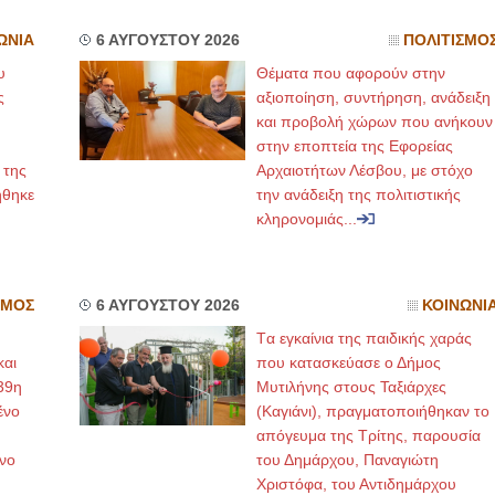
ΩΝΙΑ
6 ΑΥΓΟΥΣΤΟΥ 2026
ΠΟΛΙΤΙΣΜΟ
υ
Θέματα που αφορούν στην
ς
αξιοποίηση, συντήρηση, ανάδειξη
και προβολή χώρων που ανήκουν
στην εποπτεία της Εφορείας
 της
Αρχαιοτήτων Λέσβου, με στόχο
ήθηκε
την ανάδειξη της πολιτιστικής
κληρονομιάς...
ΣΜΟΣ
6 ΑΥΓΟΥΣΤΟΥ 2026
ΚΟΙΝΩΝΙ
Tα εγκαίνια της παιδικής χαράς
και
που κατασκεύασε ο Δήμος
39η
Μυτιλήνης στους Ταξιάρχες
ένο
(Καγιάνι), πραγματοποιήθηκαν το
απόγευμα της Τρίτης, παρουσία
νο
του Δημάρχου, Παναγιώτη
Χριστόφα, του Αντιδημάρχου