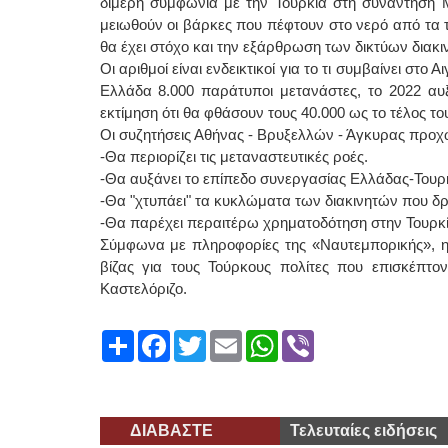
διμερή συμφωνία με την Τουρκία στη συνάντηση Μ
μειωθούν οι βάρκες που πέφτουν στο νερό από τα 
θα έχει στόχο και την εξάρθρωση των δικτύων διακι
Οι αριθμοί είναι ενδεικτικοί για το τι συμβαίνει στο
Ελλάδα 8.000 παράτυποι μετανάστες, το 2022 αυξή
εκτίμηση ότι θα φθάσουν τους 40.000 ως το τέλος του
Οι συζητήσεις Αθήνας - Βρυξελλών - Άγκυρας προχω
-Θα περιορίζει τις μεταναστευτικές ροές.
-Θα αυξάνει το επίπεδο συνεργασίας Ελλάδας-Τουρκ
-Θα "χτυπάει" τα κυκλώματα των διακινητών που δρο
-Θα παρέχει περαιτέρω χρηματοδότηση στην Τουρκία
Σύμφωνα με πληροφορίες της «Ναυτεμπορικής», η 
βίζας για τους Τούρκους πολίτες που επισκέπτον
Καστελόριζο.
Share
Facebook
Twitter
Email
WhatsApp
Viber
ΔΙΑΒΑΣΤΕ
Τελευταίες ειδήσεις