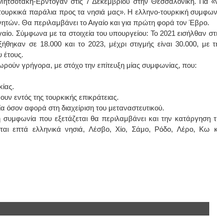
ητσοτάκη-Ερντογάν στις 7 Δεκεμβρίου στην Θεσσαλονίκη. Για «
τουρκικά παράλια προς τα νησιά μας». Η ελληνο-τουρκική συμφων
ΙΩΑΝΝΗΣ Α. ΜΑΛΛΙΑΣ
νητών. Θα περιλαμβάνει το Αιγαίο και για πρώτη φορά τον Έβρο.
 Αιγαίο. Σύμφωνα με τα στοιχεία του υπουργείου: Το 2021 εισήλθαν σ
ΧΕΙΡΟΥΡΓΟΣ
θηκαν σε 18.000 και το 2023, μέχρι στιγμής είναι 30.000, με τ
ΟΦΘΑΛΜΙΑΤΡΟΣ
Διδάκτωρ Ιατρικής Σχολής
 έτους.
Πανεπιστημίου Αθηνών
Καλλιπόλεως 3,Νέα Σμύρνη,
ρούν γρήγορα, με στόχο την επίτευξη μίας συμφωνίας, που:
τηλ:210-9320215
Καβέτσου 10, Μυτιλήνη, τηλ:
2251038065
ίας.
υν εντός της τουρκικής επικράτειας.
Χειρουργός Ωτορινολαρυγγολόγος
 όσον αφορά στη διαχείριση του μεταναστευτικού.
συμφωνία που εξετάζεται θα περιλαμβάνει και την κατάργηση τ
Έλενα Μπούμπα
ται επτά ελληνικά νησιά, Λέσβο, Χίο, Σάμο, Ρόδο, Λέρο, Κω κ
Στρατιωτικός Ιατρός
Διδ.Παν.Αθηνών
Διπλωματούχος Ευρ.Ακαδημίας
Πάρνηθας 95-97 Αχαρναί
2102467085 & 6938502258
email- elenboumpa@gmail.com