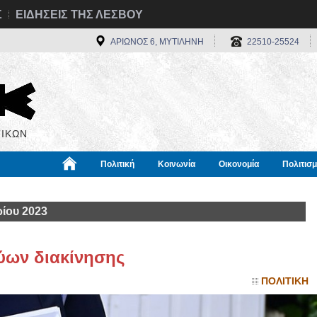
Σ
ΕΙΔΗΣΕΙΣ ΤΗΣ ΛΕΣΒΟΥ
ΑΡΙΩΝΟΣ 6, ΜΥΤΙΛΗΝΗ
22510-25524
ΙΚΩΝ
Πολιτική
Κοινωνία
Οικονομία
Πολιτισ
α
Χρήσιμα
Διεθνή
Πληροφορίες
ίου 2023
ύων διακίνησης
ΠΟΛΙΤΙΚΗ