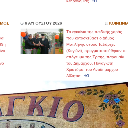
κληρονομιάς...
ΣΜΟΣ
6 ΑΥΓΟΥΣΤΟΥ 2026
ΚΟΙΝΩΝΙ
Tα εγκαίνια της παιδικής χαράς
και
που κατασκεύασε ο Δήμος
39η
Μυτιλήνης στους Ταξιάρχες
ένο
(Καγιάνι), πραγματοποιήθηκαν το
απόγευμα της Τρίτης, παρουσία
νο
του Δημάρχου, Παναγιώτη
Χριστόφα, του Αντιδημάρχου
Αθλητισ...