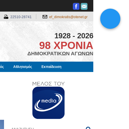
22510-28741
ef_dimokratis@otenet.gr
1928 - 2026
98 ΧΡΟΝΙΑ
ΔΗΜΟΚΡΑΤΙΚΩΝ ΑΓΩΝΩΝ
μός
Αθλητισμός
Εκπαίδευση