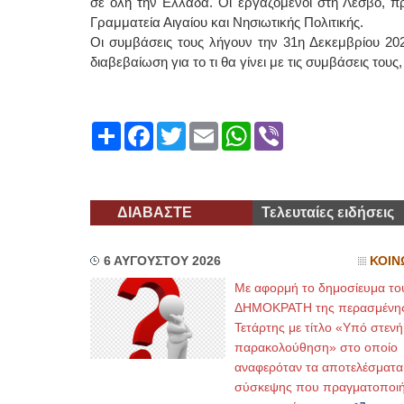
σε όλη την Ελλάδα. Οι εργαζόμενοι στη Λέσβο, π
Γραμματεία Αιγαίου και Νησιωτικής Πολιτικής.
Οι συμβάσεις τους λήγουν την 31η Δεκεμβρίου 202
διαβεβαίωση για το τι θα γίνει με τις συμβάσεις του
Share
Facebook
Twitter
Email
WhatsApp
Viber
ΔΙΑΒΑΣΤΕ
Τελευταίες ειδήσεις
6 ΑΥΓΟΥΣΤΟΥ 2026
ΚΟΙΝ
Με αφορμή το δημοσίευμα το
ΔΗΜΟΚΡΑΤΗ της περασμένη
Τετάρτης με τίτλο «Υπό στενή
παρακολούθηση» στο οποίο
αναφερόταν τα αποτελέσματα
σύσκεψης που πραγματοποι