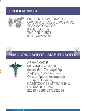
κή
ΟΡΘΟΠΑΙΔΙΚΟΣ
Book and Art
μη
ΓΙΩΡΓΟΣ Ι. ΠΑΠΙΟΜΥΤΗΣ
ΒΙΒΛΙ
ΟΡΘΟΠΑΙΔΙΚΟΣ ΧΕΙΡΟΥΡΓΟΣ
Βάλια
ΤΡΑΥΜΑΤΟΛΟΓΟΣ
Κομνην
ΚΑΒΕΤΣΟΥ 32
τηλ:22
ΤΗΛ:22510-55711
www.fa
ΚΙΝ:6942405440
<
>
ΕΝΔΟΚΡΙΝΟΛΟΓΟΣ - ΔΙΑΒΗΤΟΛΟΓΟΣ
ψαράδικο
ΑΣΗΜΑΚΗΣ Ε.
ΦΡΕΣΚ
ΜΟΥΦΛΟΥΖΕΛΛΗΣ
Μαγει
θυρεοειδής Σακχαρώδης
-σαλάτ
Σ
Διαβήτης 1,2&Κυήσεως
-ψαρομ
Οστεοπόρωση Διαταραχές
Ψητά &
Έμμηνου Ρύσεως
παραγ
ΚΑΒΕΤΣΟΥ 32 ΜΥΤΙΛΗΝΗ &
τηλ. 2
ΠΑΠΑΔΟΣ ΓΕΡΑΣ
22510-43366 6972332594