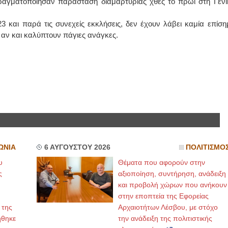
ραγματοποίησαν παράσταση διαμαρτυρίας χθες το πρωί στη Γενι
ΙΩΑΝΝΗΣ Α. ΜΑΛΛΙΑΣ
3 και παρά τις συνεχείς εκκλήσεις, δεν έχουν λάβει καμία επίση
ς, αν και καλύπτουν πάγιες ανάγκες.
ΧΕΙΡΟΥΡΓΟΣ
ΟΦΘΑΛΜΙΑΤΡΟΣ
Διδάκτωρ Ιατρικής Σχολής
Πανεπιστημίου Αθηνών
Καλλιπόλεως 3,Νέα Σμύρνη,
τηλ:210-9320215
Καβέτσου 10, Μυτιλήνη, τηλ:
2251038065
Χειρουργός Ωτορινολαρυγγολόγος
Έλενα Μπούμπα
Στρατιωτικός Ιατρός
Διδ.Παν.Αθηνών
ΩΝΙΑ
6 ΑΥΓΟΥΣΤΟΥ 2026
ΠΟΛΙΤΙΣΜΟ
Διπλωματούχος Ευρ.Ακαδημίας
Πάρνηθας 95-97 Αχαρναί
υ
Θέματα που αφορούν στην
2102467085 & 6938502258
email- elenboumpa@gmail.com
ς
αξιοποίηση, συντήρηση, ανάδειξη
και προβολή χώρων που ανήκουν
στην εποπτεία της Εφορείας
 της
Αρχαιοτήτων Λέσβου, με στόχο
ήθηκε
την ανάδειξη της πολιτιστικής