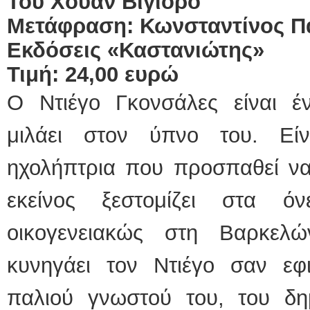
Του Χουάν Βιγιόρο
Μετάφραση: Κωνσταντίνος Π
Εκδόσεις «Καστανιώτης»
Τιμή: 24,00 ευρώ
Ο Ντιέγο Γκονσάλες είναι έν
μιλάει στον ύπνο του. Εί
ηχολήπτρια που προσπαθεί ν
εκείνος ξεστομίζει στα όν
οικογενειακώς στη Βαρκελ
κυνηγάει τον Ντιέγο σαν εφ
παλιού γνωστού του, του δ