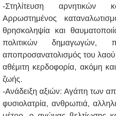
-Στηλίτευση αρνητικών κ
Αρρωστημένος καταναλωτισμό
θρησκοληψία και θαυματοποιί
πολιτικών δημαγωγών, π
αποπροσανατολισμός του λαού,
αθέμιτη κερδοφορία, ακόμη κα
ζωής.
-Ανάδειξη αξιών: Αγάπη των α
φυσιολατρία, ανθρωπιά, αλληλ
μέτρο, ο αγώνας βελτίωσης κ