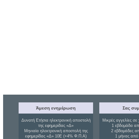
Άμεση ενημέρωση
Σας συμ
Δυνατή Ετήσια ηλεκτρονική αποστολή
Μικρές αγγελίες σε 
της εφημερίδας «Δ»
1 εβδομάδα απ
Μηνιαία ηλεκτρονική αποστολή της
2 εβδομάδες α
εφημερίδας «Δ» 10Ε (+4% Φ.Π.Α)
1 μήνας από