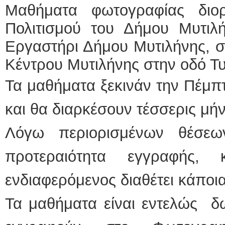
Μαθήματα φωτογραφίας διορ
ΕΙΔΙΚΟΣ ΚΑΡΔΙΟΛΟΓΟΣ
Πολιτισμού του Δήμου Μυτιλ
ΚΩΝΣΤΑΝΤΙΝΟΣ Ε
Εργαστήρι Δήμου Μυτιλήνης, σ
Holter πίεσης και 
Δοκιμασία κοπώσε
Κέντρου Μυτιλήνης στην οδό Τυ
υπέρηχος
Μυτιλήνη Βουρνάζ
τηλ.2251302311
Τα μαθήματα ξεκινάν την Πέμπτ
Γέρα:Παπάδος τηλ
aroniskos@gmail.
και θα διαρκέσουν τέσσερις μή
Φυσικοθεραπεύτρια Manual
Σταυρουλάκη-Γαλάτ
Λόγω περιορισμένων θέσε
Πτυχιούχος Φυσικο
ΑΤΕΙ Θεσσαλονίκ
Σύμβαση με ΕΟΠΥ
προτεραιότητα εγγραφής
Ασκληπιού 39 Χρυ
Μυτιλήνη
τηλ. 22510-54898-
ενδιαφερόμενος διαθέτει κάποι
Τα μαθήματα είναι εντελώς δ