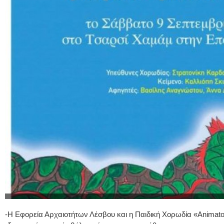
-Η Εφορεία Αρχαιοτήτων Λέσβου και η Παιδική Χορωδία «Animat