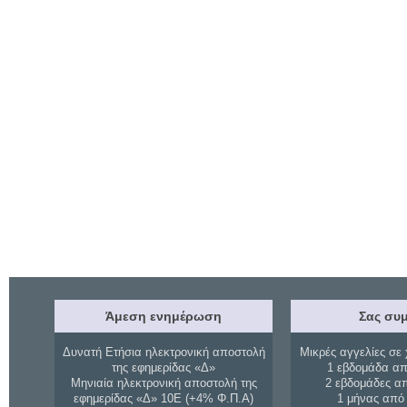
Άμεση ενημέρωση
Σας συμ
Δυνατή Ετήσια ηλεκτρονική αποστολή
Μικρές αγγελίες σε 
της εφημερίδας «Δ»
1 εβδομάδα απ
Μηνιαία ηλεκτρονική αποστολή της
2 εβδομάδες α
εφημερίδας «Δ» 10Ε (+4% Φ.Π.Α)
1 μήνας από