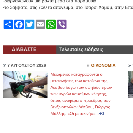
-διοργανώνουν μία βόλτα μέσα στα παραμύθια
-το Σάββατο, στις 7:30 το απόγευμα, στο Τσαρσί Χαμάμ, στην Ε
Share
Facebook
Twitter
Email
WhatsApp
Viber
ΔΙΑΒΑΣΤΕ
Τελευταίες ειδήσεις
7 ΑΥΓΟΥΣΤΟΥ 2026
ΟΙΚΟΝΟΜΙΑ
Μειωμένες καταγράφονται οι
μετακινήσεις των κατοίκων της
Λέσβου λόγω των υψηλών τιμών
των υγρών καυσίμων κίνησης,
όπως αναφέρει ο πρόεδρος των
βενζινοπωλών Λέσβου, Γιώργος
Μάλλης. «Οι μετακινήσε...