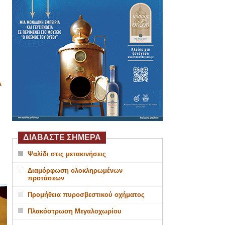
Α
ΔΙΑΒΑΣΤΕ ΣΗΜΕΡΑ
Ψαλίδι στις μετακινήσεις
Διαμόρφωση ολοκληρωμένων
προτάσεων
Προμήθεια πυροσβεστικού οχήματος
Πλακόστρωση Μεγαλοχωρίου