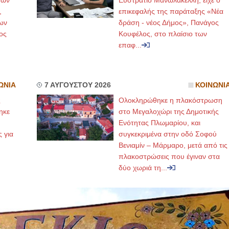
μών
Ευστράτιο Μανωλακέλλη, είχε ο
,
επικεφαλής της παράταξης «Νέα
ων
δράση - νέος Δήμος», Πανάγος
ος
Κουφέλος, στο πλαίσιο των
επαφ...
ΩΝΙΑ
7 ΑΥΓΟΥΣΤΟΥ 2026
ΚΟΙΝΩΝΙ
ς
Ολοκληρώθηκε η πλακόστρωση
ηκε
στο Μεγαλοχώρι της Δημοτικής
,
Ενότητας Πλωμαρίου, και
ς για
συγκεκριμένα στην οδό Σοφού
Βενιαμίν – Μάρμαρο, μετά από τις
πλακοστρώσεις που έγιναν στα
δύο χωριά τη...