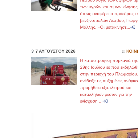
Λέσβου λόγω των υψηλών τι
των υγρών καυσίμων κίνησης
όπως αναφέρει ο πρόεδρος τ
βενζινοπωλών Λέσβου, Γιώργ
Μάλλης. «Οι μετακινήσε...
7 ΑΥΓΟΥΣΤΟΥ 2026
ΚΟΙΝ
Η καταστροφική πυρκαγιά τη
29ης Ιουλίου εε που εκδηλώθ
στην περιοχή του Πλωμαρίου
ανέδειξε τις αυξημένες ανάγκε
προμήθεια εξοπλισμού και
κατάλληλων μέσων για την
ενίσχυση ...