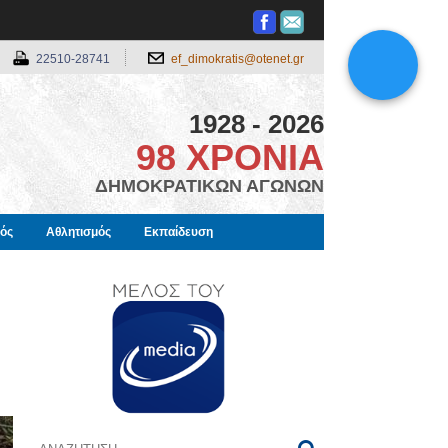
22510-28741
ef_dimokratis@otenet.gr
1928 - 2026
98 ΧΡΟΝΙΑ
ΔΗΜΟΚΡΑΤΙΚΩΝ ΑΓΩΝΩΝ
μός
Αθλητισμός
Εκπαίδευση