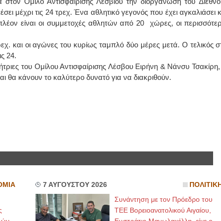
 στον Όμιλο Αντισφαίρισης Λέσβιου την διοργάνωση του Διεθνο
κέσει μέχρι τις 24 τρεχ. Ένα αθλητικό γεγονός που έχει αγκαλιάσει κ
ΙΩΑΝΝΗΣ Α. ΜΑΛΛΙΑΣ
 πλέον είναι οι συμμετοχές αθλητών από 20 χώρες, οι περισσότερ
ΧΕΙΡΟΥΡΓΟΣ
χ. και οι αγώνες του κυρίως ταμπλό δύο μέρες μετά. Ο τελικός σ
ΟΦΘΑΛΜΙΑΤΡΟΣ
Διδάκτωρ Ιατρικής Σχολής
ις 24.
Πανεπιστημίου Αθηνών
Καλλιπόλεως 3,Νέα Σμύρνη,
τριες του Ομίλου Αντισφαίρισης Λέσβου Ειρήνη & Νάνσυ Τσακίρη, 
τηλ:210-9320215
ι θα κάνουν το καλύτερο δυνατό για να διακριθούν.
Καβέτσου 10, Μυτιλήνη, τηλ:
2251038065
Χειρουργός Ωτορινολαρυγγολόγος
Έλενα Μπούμπα
Στρατιωτικός Ιατρός
Διδ.Παν.Αθηνών
Διπλωματούχος Ευρ.Ακαδημίας
Πάρνηθας 95-97 Αχαρναί
2102467085 & 6938502258
email- elenboumpa@gmail.com
ΟΜΙΑ
7 ΑΥΓΟΥΣΤΟΥ 2026
ΠΟΛΙΤΙΚ
Συνάντηση με τον Πρόεδρο του
ς
ΤΕΕ Βορειοανατολικού Αιγαίου,