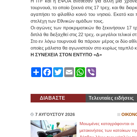
Η ITF και η ΕΦΟΑ ανέθεσαν για άλλη μια χρονιά
τουρνουά, το οποίο ξεκινά στις 17 τρεχ. και θα διαρ
αγαπήσει το φίλαθλο κοινό του νησιού. Εκατό και
στελέχη των Εθνικών ομάδων τους.
Οι αγώνες των προκριματικών θα ξεκινήσουν 17 τρε
διπλά θα διεξαχθεί στις 22 τρεχ. οι μεγάλοι τελικοί στ
Στο εν λόγω τουρνουά θα πάρουν μέρος οι δύο αθλή
οποίες μάλιστα θα αγωνιστούν στο κυρίως ταμπλό κα
Η ΣΥΝΕΧΕΙΑ ΣΤΟΝ ΕΝΤΥΠΟ «Δ»
Share
Facebook
Twitter
Email
WhatsApp
Viber
ΔΙΑΒΑΣΤΕ
Τελευταίες ειδήσεις
7 ΑΥΓΟΥΣΤΟΥ 2026
ΟΙΚΟΝ
Μειωμένες καταγράφονται οι
μετακινήσεις των κατοίκων τη