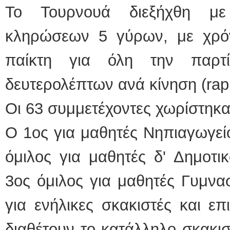
Το Τουρνουά διεξήχθη με
κληρώσεων 5 γύρων, με χρό
παίκτη για όλη την παρτ
δευτερολέπτων ανά κίνηση (rapi
Οι 63 συμμετέχοντες χωρίστηκα
O 1ος για μαθητές Νηπιαγωγείο
όμιλος για μαθητές δ' Δημοτικ
3ος όμιλος για μαθητές Γυμνασ
για ενήλικες σκακιστές και ε
διαθέτουν το κατάλληλο σκακι