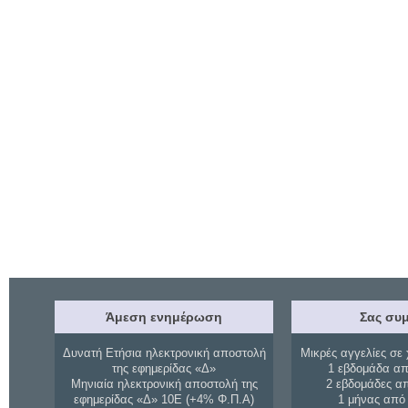
Άμεση ενημέρωση
Σας συμ
Δυνατή Ετήσια ηλεκτρονική αποστολή
Μικρές αγγελίες σε 
της εφημερίδας «Δ»
1 εβδομάδα απ
Μηνιαία ηλεκτρονική αποστολή της
2 εβδομάδες α
εφημερίδας «Δ» 10Ε (+4% Φ.Π.Α)
1 μήνας από