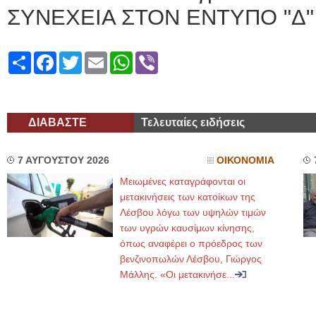
ΣΥΝΕΧΕΙΑ ΣΤΟΝ ΕΝΤΥΠΟ "Δ"
Share
Facebook
Twitter
Email
WhatsApp
Viber
ΔΙΑΒΑΣΤΕ
Τελευταίες ειδήσεις
7 ΑΥΓΟΥΣΤΟΥ 2026
ΟΙΚΟΝΟΜΙΑ
Μειωμένες καταγράφονται οι
μετακινήσεις των κατοίκων της
Λέσβου λόγω των υψηλών τιμών
των υγρών καυσίμων κίνησης,
όπως αναφέρει ο πρόεδρος των
βενζινοπωλών Λέσβου, Γιώργος
Μάλλης. «Οι μετακινήσε...