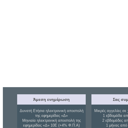
Άμεση ενημέρωση
Σας συμ
Δυνατή Ετήσια ηλεκτρονική αποστολή
Μικρές αγγελίες σε 
της εφημερίδας «Δ»
1 εβδομάδα απ
Μηνιαία ηλεκτρονική αποστολή της
2 εβδομάδες α
εφημερίδας «Δ» 10Ε (+4% Φ.Π.Α)
1 μήνας από