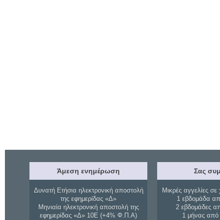
Άμεση ενημέρωση
Σας συμ
Δυνατή Ετήσια ηλεκτρονική αποστολή
Μικρές αγγελίες σε 
της εφημερίδας «Δ»
1 εβδομάδα απ
Μηνιαία ηλεκτρονική αποστολή της
2 εβδομάδες α
εφημερίδας «Δ» 10Ε (+4% Φ.Π.Α)
1 μήνας από