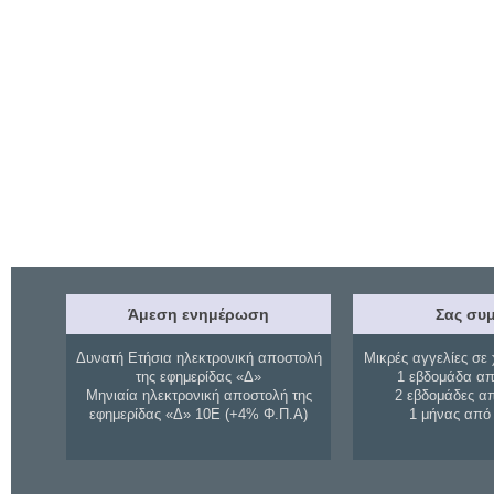
Άμεση ενημέρωση
Σας συμ
Δυνατή Ετήσια ηλεκτρονική αποστολή
Μικρές αγγελίες σε 
της εφημερίδας «Δ»
1 εβδομάδα απ
Μηνιαία ηλεκτρονική αποστολή της
2 εβδομάδες α
εφημερίδας «Δ» 10Ε (+4% Φ.Π.Α)
1 μήνας από