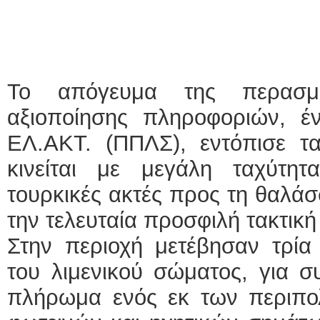
Το απόγευμα της περασμέ
αξιοποίησης πληροφοριών, έν
ΕΛ.ΑΚΤ. (ΠΠΛΣ), εντόπισε τ
Φ
κινείται με μεγάλη ταχύτη
τουρκικές ακτές προς τη θαλά
την τελευταία προσφιλή τακτικ
Στην περιοχή μετέβησαν τρία
του λιμενικού σώματος, για σ
πλήρωμα ενός εκ των περιπο