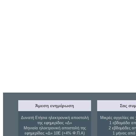
Άμεση ενημέρωση
Σας συμ
Δυνατή Ετήσια ηλεκτρονική αποστολή
Μικρές αγγελίες σε 
της εφημερίδας «Δ»
1 εβδομάδα απ
Μηνιαία ηλεκτρονική αποστολή της
2 εβδομάδες α
εφημερίδας «Δ» 10Ε (+4% Φ.Π.Α)
1 μήνας από