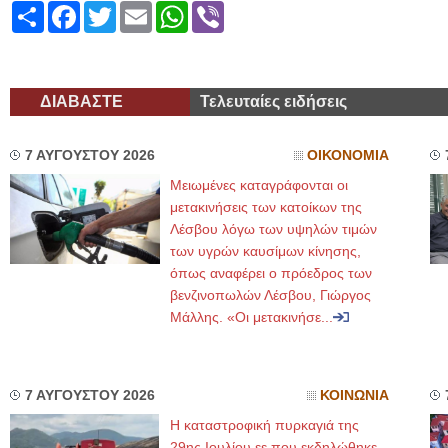
Share
Facebook
Twitter
Email
WhatsApp
Viber
ΔΙΑΒΑΣΤΕ
Τελευταίες ειδήσεις
7 ΑΥΓΟΥΣΤΟΥ 2026
ΟΙΚΟΝΟΜΙΑ
Μειωμένες καταγράφονται οι
μετακινήσεις των κατοίκων της
Λέσβου λόγω των υψηλών τιμών
των υγρών καυσίμων κίνησης,
όπως αναφέρει ο πρόεδρος των
βενζινοπωλών Λέσβου, Γιώργος
Μάλλης. «Οι μετακινήσε...
7 ΑΥΓΟΥΣΤΟΥ 2026
ΚΟΙΝΩΝΙΑ
Η καταστροφική πυρκαγιά της
29ης Ιουλίου εε που εκδηλώθηκε