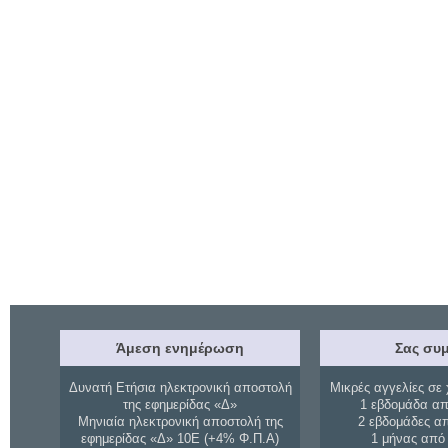
Άμεση ενημέρωση
Σας συμ
Δυνατή Ετήσια ηλεκτρονική αποστολή
Μικρές αγγελίες σε 
της εφημερίδας «Δ»
1 εβδομάδα απ
Μηνιαία ηλεκτρονική αποστολή της
2 εβδομάδες α
εφημερίδας «Δ» 10Ε (+4% Φ.Π.Α)
1 μήνας από