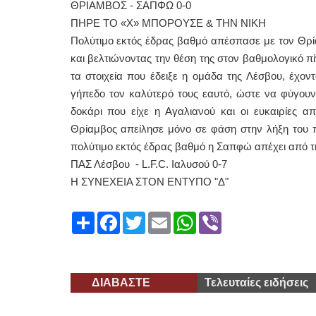
ΘΡΙΑΜΒΟΣ - ΣΑΠΦΩ 0-0
ΠΗΡΕ ΤΟ «Χ» ΜΠΟΡΟΥΣΕ & ΤΗΝ ΝΙΚΗ
Πολύτιμο εκτός έδρας βαθμό απέσπασε με τον Θρί
και βελτιώνοντας την θέση της στον βαθμολογικό π
τα στοιχεία που έδειξε η ομάδα της Λέσβου, έχο
γήπεδο τον καλύτερό τους εαυτό, ώστε να φύγουν
δοκάρι που είχε η Αγαλιανού και οι ευκαιρίες α
Θρίαμβος απείλησε μόνο σε φάση στην λήξη του π
πολύτιμο εκτός έδρας βαθμό η Σαπφώ απέχει από τ
ΠΑΣ Λέσβου - L.F.C. Ιαλυσού 0-7
Η ΣΥΝΕΧΕΙΑ ΣΤΟΝ ΕΝΤΥΠΟ "Δ"
Share
Facebook
Twitter
Email
WhatsApp
Viber
ΔΙΑΒΑΣΤΕ
Τελευταίες ειδήσεις