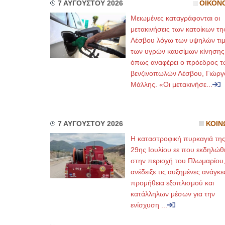
7 ΑΥΓΟΥΣΤΟΥ 2026
ΟΙΚΟΝ
Μειωμένες καταγράφονται οι
μετακινήσεις των κατοίκων τη
Λέσβου λόγω των υψηλών τι
των υγρών καυσίμων κίνησης
όπως αναφέρει ο πρόεδρος τ
βενζινοπωλών Λέσβου, Γιώργ
Μάλλης. «Οι μετακινήσε...
7 ΑΥΓΟΥΣΤΟΥ 2026
ΚΟΙΝ
Η καταστροφική πυρκαγιά τη
29ης Ιουλίου εε που εκδηλώθ
στην περιοχή του Πλωμαρίου
ανέδειξε τις αυξημένες ανάγκε
προμήθεια εξοπλισμού και
κατάλληλων μέσων για την
ενίσχυση ...