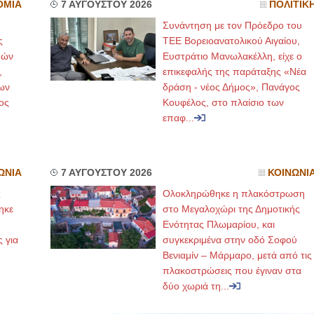
ΟΜΙΑ
7 ΑΥΓΟΥΣΤΟΥ 2026
ΠΟΛΙΤΙΚ
Συνάντηση με τον Πρόεδρο του
ς
ΤΕΕ Βορειοανατολικού Αιγαίου,
μών
Ευστράτιο Μανωλακέλλη, είχε ο
,
επικεφαλής της παράταξης «Νέα
ων
δράση - νέος Δήμος», Πανάγος
ος
Κουφέλος, στο πλαίσιο των
επαφ...
ΩΝΙΑ
7 ΑΥΓΟΥΣΤΟΥ 2026
ΚΟΙΝΩΝΙ
ς
Ολοκληρώθηκε η πλακόστρωση
ηκε
στο Μεγαλοχώρι της Δημοτικής
,
Ενότητας Πλωμαρίου, και
ς για
συγκεκριμένα στην οδό Σοφού
Βενιαμίν – Μάρμαρο, μετά από τις
πλακοστρώσεις που έγιναν στα
δύο χωριά τη...