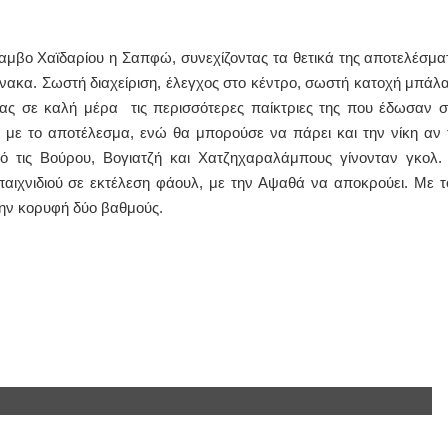
ΙΩΑΝΝΗΣ Α. ΜΑΛΛΙΑΣ
αμβο Χαϊδαρίου η Σαπφώ, συνεχίζοντας τα θετικά της αποτελέσμα
ΧΕΙΡΟΥΡΓΟΣ
ίνακα. Σωστή διαχείριση, έλεγχος στο κέντρο, σωστή κατοχή μπάλα
ΟΦΘΑΛΜΙΑΤΡΟΣ
Διδάκτωρ Ιατρικής Σχολής
ντας σε καλή μέρα τις περισσότερες παίκτριες της που έδωσαν σ
Πανεπιστημίου Αθηνών
 με το αποτέλεσμα, ενώ θα μπορούσε να πάρει και την νίκη αν 
Καλλιπόλεως 3,Νέα Σμύρνη,
τηλ:210-9320215
πό τις Βούρου, Βογιατζή και Χατζηχαραλάμπους γίνονταν γκολ.
Καβέτσου 10, Μυτιλήνη, τηλ:
2251038065
αιχνιδιού σε εκτέλεση φάουλ, με την Αψαθά να αποκρούει. Με τ
ην κορυφή δύο βαθμούς.
Χειρουργός Ωτορινολαρυγγολόγος
Έλενα Μπούμπα
Στρατιωτικός Ιατρός
Διδ.Παν.Αθηνών
Διπλωματούχος Ευρ.Ακαδημίας
Πάρνηθας 95-97 Αχαρναί
2102467085 & 6938502258
email- elenboumpa@gmail.com