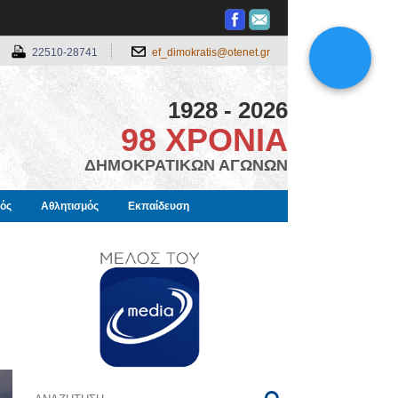
22510-28741
ef_dimokratis@otenet.gr
1928 - 2026
98 ΧΡΟΝΙΑ
ΔΗΜΟΚΡΑΤΙΚΩΝ ΑΓΩΝΩΝ
μός
Αθλητισμός
Εκπαίδευση