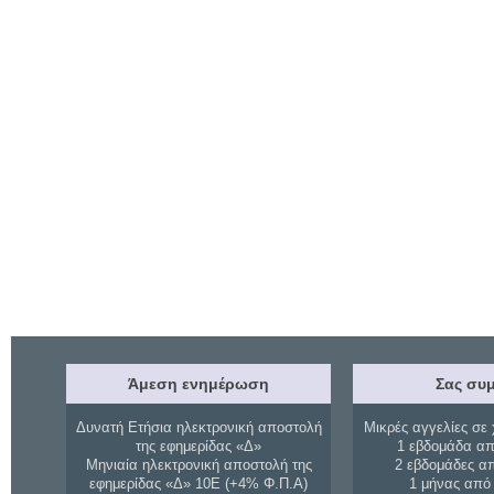
Άμεση ενημέρωση
Σας συμ
Δυνατή Ετήσια ηλεκτρονική αποστολή
Μικρές αγγελίες σε 
της εφημερίδας «Δ»
1 εβδομάδα απ
Μηνιαία ηλεκτρονική αποστολή της
2 εβδομάδες α
εφημερίδας «Δ» 10Ε (+4% Φ.Π.Α)
1 μήνας από