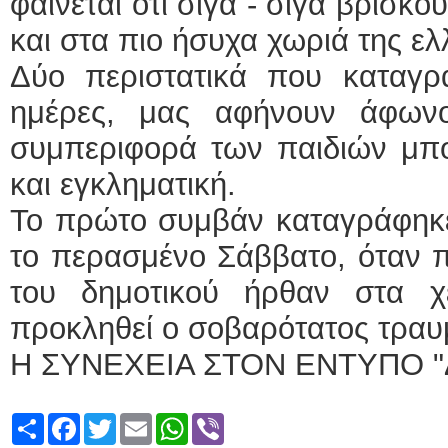
φαίνεται ότι σιγά - σιγά βρίσκο
και στα πιο ήσυχα χωριά της ελ
Δύο περιστατικά που καταγρ
ημέρες, μας αφήνουν άφων
συμπεριφορά των παιδιών μπορ
και εγκληματική.
Το πρώτο συμβάν καταγράφηκε
το περασμένο Σάββατο, όταν 
του δημοτικού ήρθαν στα χ
προκληθεί ο σοβαρότατος τραυμ
Η ΣΥΝΕΧΕΙΑ ΣΤΟΝ ΕΝΤΥΠΟ "
Share
Facebook
Twitter
Email
WhatsApp
Viber