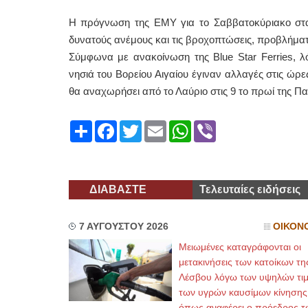
Η πρόγνωση της ΕΜΥ για το Σαββατοκύριακο στ
δυνατούς ανέμους και τις βροχοπτώσεις, προβλήματ
Σύμφωνα με ανακοίνωση της Blue Star Ferries,
νησιά του Βορείου Αιγαίου έγιναν αλλαγές στις ώρε
θα αναχωρήσει από το Λαύριο στις 9 το πρωί της
Share
Facebook
Twitter
Email
WhatsApp
Viber
ΔΙΑΒΑΣΤΕ
Τελευταίες ειδήσεις
7 ΑΥΓΟΥΣΤΟΥ 2026
ΟΙΚΟΝ
Μειωμένες καταγράφονται οι
μετακινήσεις των κατοίκων τη
Λέσβου λόγω των υψηλών τι
των υγρών καυσίμων κίνησης
όπως αναφέρει ο πρόεδρος τ