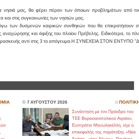
α νησιά μας, θα φέρει πέραν των όποιων προβλημάτων από το
ΙΩΑΝΝΗΣ Α. ΜΑΛΛΙΑΣ
α και στις συγκοινωνίες των νησιών μας.
ΧΕΙΡΟΥΡΓΟΣ
 λόγω των δυσμενών καιρικών συνθηκών που θα επικρατήσουν σ
ΟΦΘΑΛΜΙΑΤΡΟΣ
Διδάκτωρ Ιατρικής Σχολής
ς αναχώρησης και άφιξης του πλοίου Πρέβελης. Ειδικότερα, το πλο
Πανεπιστημίου Αθηνών
 Παρασκευής αντί στις 3 το απόγευμα.Η ΣΥΝΕΧΕΙΑ ΣΤΟΝ ΕΝΤΥΠΟ "Δ
Καλλιπόλεως 3,Νέα Σμύρνη,
τηλ:210-9320215
Καβέτσου 10, Μυτιλήνη, τηλ:
2251038065
Χειρουργός Ωτορινολαρυγγολόγος
Έλενα Μπούμπα
Στρατιωτικός Ιατρός
Διδ.Παν.Αθηνών
Διπλωματούχος Ευρ.Ακαδημίας
Πάρνηθας 95-97 Αχαρναί
2102467085 & 6938502258
ΟΜΙΑ
7 ΑΥΓΟΥΣΤΟΥ 2026
ΠΟΛΙΤΙΚ
email- elenboumpa@gmail.com
Συνάντηση με τον Πρόεδρο του
ς
ΤΕΕ Βορειοανατολικού Αιγαίου,
μών
Ευστράτιο Μανωλακέλλη, είχε ο
,
επικεφαλής της παράταξης «Νέα
ων
δράση - νέος Δήμος», Πανάγος