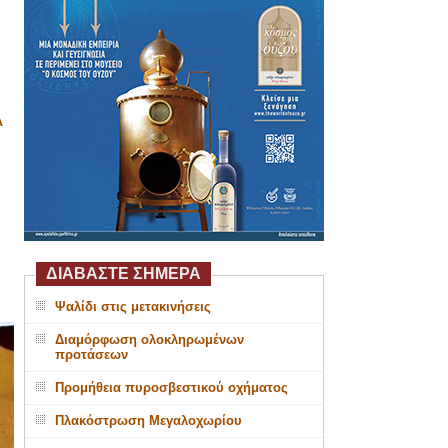
Α
ΔΙΑΒΑΣΤΕ ΣΗΜΕΡΑ
Ψαλίδι στις μετακινήσεις
Διαμόρφωση ολοκληρωμένων
προτάσεων
Προμήθεια πυροσβεστικού οχήματος
Πλακόστρωση Μεγαλοχωρίου