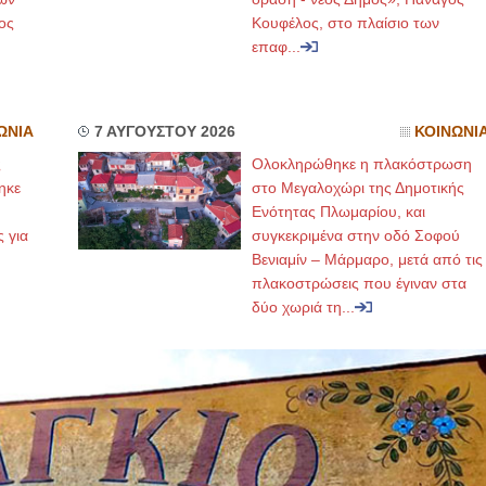
ος
Κουφέλος, στο πλαίσιο των
επαφ...
ΩΝΙΑ
7 ΑΥΓΟΥΣΤΟΥ 2026
ΚΟΙΝΩΝΙ
ς
Ολοκληρώθηκε η πλακόστρωση
ηκε
στο Μεγαλοχώρι της Δημοτικής
,
Ενότητας Πλωμαρίου, και
ς για
συγκεκριμένα στην οδό Σοφού
Βενιαμίν – Μάρμαρο, μετά από τις
πλακοστρώσεις που έγιναν στα
δύο χωριά τη...