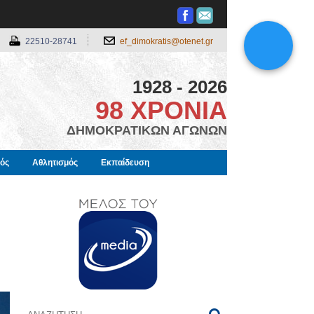
22510-28741
ef_dimokratis@otenet.gr
1928 - 2026
98 ΧΡΟΝΙΑ
ΔΗΜΟΚΡΑΤΙΚΩΝ ΑΓΩΝΩΝ
μός
Αθλητισμός
Εκπαίδευση