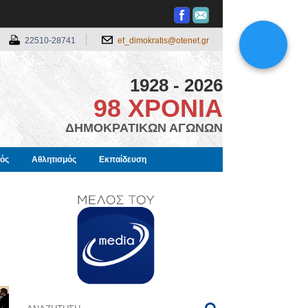
22510-28741
ef_dimokratis@otenet.gr
1928 - 2026
98 ΧΡΟΝΙΑ
ΔΗΜΟΚΡΑΤΙΚΩΝ ΑΓΩΝΩΝ
μός
Αθλητισμός
Εκπαίδευση