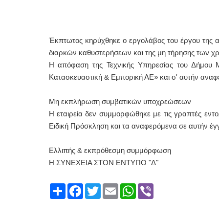
Έκπτωτος κηρύχθηκε ο εργολάβος του έργου της 
διαρκών καθυστερήσεων και της μη τήρησης των χ
Η απόφαση της Τεχνικής Υπηρεσίας του Δήμου Μ
Κατασκευαστική & Εμπορική ΑΕ» και σ' αυτήν αναφέρ
Μη εκπλήρωση συμβατικών υποχρεώσεων
Η εταιρεία δεν συμμορφώθηκε με τις γραπτές εντο
Ειδική Πρόσκληση και τα αναφερόμενα σε αυτήν έ
Ελλιπής & εκπρόθεσμη συμμόρφωση
Η ΣΥΝΕΧΕΙΑ ΣΤΟΝ ΕΝΤΥΠΟ "Δ"
Share
Facebook
Twitter
Email
WhatsApp
Viber