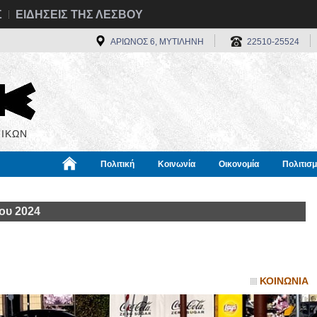
Σ
ΕΙΔΗΣΕΙΣ ΤΗΣ ΛΕΣΒΟΥ
ΑΡΙΩΝΟΣ 6, ΜΥΤΙΛΗΝΗ
22510-25524
ΙΚΩΝ
Πολιτική
Κοινωνία
Οικονομία
Πολιτισ
α
Χρήσιμα
Διεθνή
Πληροφορίες
ου 2024
ΚΟΙΝΩΝΙΑ