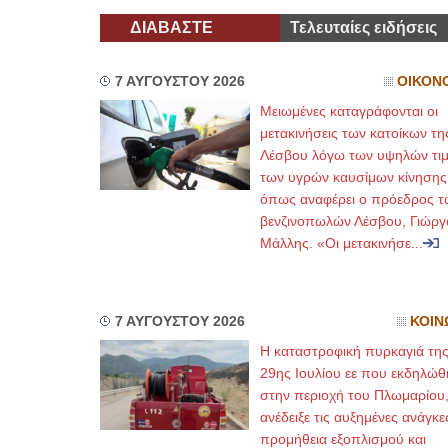
ΔΙΑΒΑΣΤΕ
Τελευταίες ειδήσεις
7 ΑΥΓΟΥΣΤΟΥ 2026
ΟΙΚΟΝ
Μειωμένες καταγράφονται οι
μετακινήσεις των κατοίκων τη
Λέσβου λόγω των υψηλών τι
των υγρών καυσίμων κίνησης
όπως αναφέρει ο πρόεδρος τ
βενζινοπωλών Λέσβου, Γιώργ
Μάλλης. «Οι μετακινήσε...
7 ΑΥΓΟΥΣΤΟΥ 2026
ΚΟΙΝ
Η καταστροφική πυρκαγιά τη
29ης Ιουλίου εε που εκδηλώθ
στην περιοχή του Πλωμαρίου
ανέδειξε τις αυξημένες ανάγκε
προμήθεια εξοπλισμού και