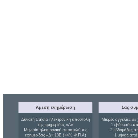
Άμεση ενημέρωση
Σας συμ
Δυνατή Ετήσια ηλεκτρονική αποστολή
Μικρές αγγελίες σε 
της εφημερίδας «Δ»
1 εβδομάδα απ
Μηνιαία ηλεκτρονική αποστολή της
2 εβδομάδες α
εφημερίδας «Δ» 10Ε (+4% Φ.Π.Α)
1 μήνας από