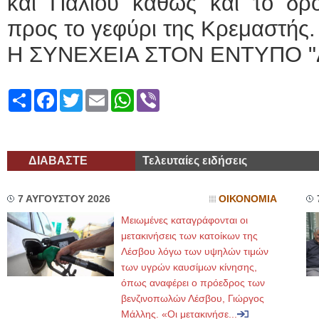
και Παλιού καθώς και το δ
προς το γεφύρι της Κρεμαστής.
Η ΣΥΝΕΧΕΙΑ ΣΤΟΝ ΕΝΤΥΠΟ "
Share
Facebook
Twitter
Email
WhatsApp
Viber
ΔΙΑΒΑΣΤΕ
Τελευταίες ειδήσεις
7 ΑΥΓΟΥΣΤΟΥ 2026
ΟΙΚΟΝΟΜΙΑ
Μειωμένες καταγράφονται οι
μετακινήσεις των κατοίκων της
Λέσβου λόγω των υψηλών τιμών
των υγρών καυσίμων κίνησης,
όπως αναφέρει ο πρόεδρος των
βενζινοπωλών Λέσβου, Γιώργος
Μάλλης. «Οι μετακινήσε...