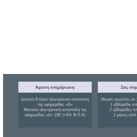
Άμεση ενημέρωση
Σας συμ
Δυνατή Ετήσια ηλεκτρονική αποστολή
Μικρές αγγελίες σε 
της εφημερίδας «Δ»
1 εβδομάδα απ
Μηνιαία ηλεκτρονική αποστολή της
2 εβδομάδες α
εφημερίδας «Δ» 10Ε (+4% Φ.Π.Α)
1 μήνας από