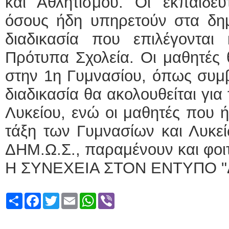
και Αθλητισμού. Οι εκπαιδευ
όσους ήδη υπηρετούν στα δημό
διαδικασία που επιλέγονται 
Πρότυπα Σχολεία. Οι μαθητές θ
στην 1η Γυμνασίου, όπως συμβ
διαδικασία θα ακολουθείται για
Λυκείου, ενώ οι μαθητές που ή
τάξη των Γυμνασίων και Λυκε
ΔΗΜ.Ω.Σ., παραμένουν και φοιτ
Η ΣΥΝΕΧΕΙΑ ΣΤΟΝ ΕΝΤΥΠΟ "
Share
Facebook
Twitter
Email
WhatsApp
Viber