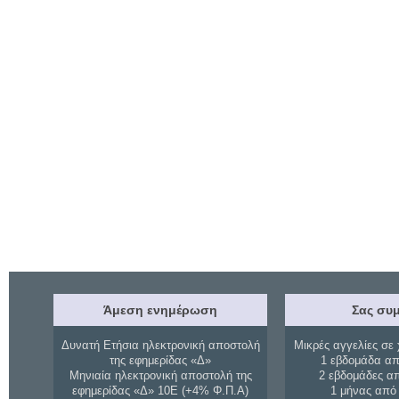
Άμεση ενημέρωση
Σας συμ
Δυνατή Ετήσια ηλεκτρονική αποστολή
Μικρές αγγελίες σε 
της εφημερίδας «Δ»
1 εβδομάδα απ
Μηνιαία ηλεκτρονική αποστολή της
2 εβδομάδες α
εφημερίδας «Δ» 10Ε (+4% Φ.Π.Α)
1 μήνας από