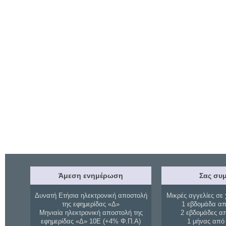
Άμεση ενημέρωση
Σας συμ
Δυνατή Ετήσια ηλεκτρονική αποστολή
Μικρές αγγελίες σε 
της εφημερίδας «Δ»
1 εβδομάδα απ
Μηνιαία ηλεκτρονική αποστολή της
2 εβδομάδες α
εφημερίδας «Δ» 10Ε (+4% Φ.Π.Α)
1 μήνας από