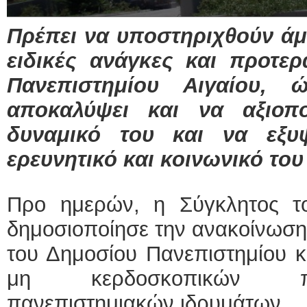
Πρέπει να υποστηριχθούν άμ
ΕΙΔΙΚΟΣ ΚΑΡΔΙ
ΚΩΝΣΤ
ειδικές ανάγκες και προτερ
Holter 
Δοκιμα
Πανεπιστημίου Αιγαίου,
υπέρηχ
Μυτιλή
τηλ.225
αποκαλύψει και να αξιοπ
Γέρα:Π
aronis
δυναμικό του και να εξυψ
Φυσικοθεραπεύτρ
ερευνητικό και κοινωνικό του
Σταυρου
Πτυχιού
ΑΤΕΙ Θ
Προ ημερών, η Σύγκλητος το
Σύμβασ
Ασκληπ
Μυτιλή
δημοσιοποίησε την ανακοίνωση
τηλ. 22
του Δημοσίου Πανεπιστημίου κα
μη κερδοσκοπικών π
πανεπιστημιακών ιδρυμάτων.