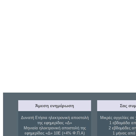
Άμεση ενημέρωση
Σας συμ
Δυνατή Ετήσια ηλεκτρονική αποστολή
Μικρές αγγελίες σε 
της εφημερίδας «Δ»
1 εβδομάδα απ
Μηνιαία ηλεκτρονική αποστολή της
2 εβδομάδες α
εφημερίδας «Δ» 10Ε (+4% Φ.Π.Α)
1 μήνας από