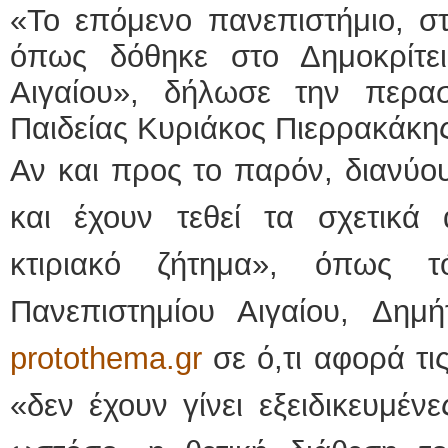
«Το επόμενο πανεπιστήμιο, σ
ΕΙΔΙΚΟΣ ΚΑ
όπως δόθηκε στο Δημοκρίτειο
ΚΩΝ
Αιγαίου», δήλωσε την περα
Holt
Δοκ
Παιδείας Κυριάκος Πιερρακάκης
υπέ
Μυτ
τηλ
Αν και
προς το παρόν, διανύο
Γέρ
aro
και έχουν τεθεί τα σχετικά 
Φυσικοθεραπε
Στα
κτιριακό ζήτημα», όπως 
Πτυ
ΑΤΕ
Σύμ
Πανεπιστημίου Αιγαίου, Δημ
Ασκ
Μυτ
τηλ
protothema.gr
σε ό,τι αφορά τι
«δεν έχουν γίνει εξειδικευμένε