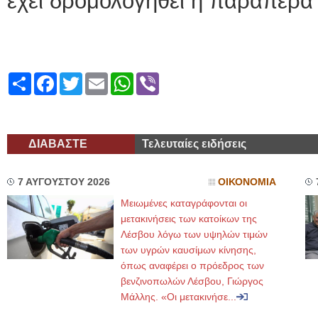
έχει δρομολογηθεί η παραπέρα 
Share
Facebook
Twitter
Email
WhatsApp
Viber
ΔΙΑΒΑΣΤΕ
Τελευταίες ειδήσεις
7 ΑΥΓΟΥΣΤΟΥ 2026
ΟΙΚΟΝΟΜΙΑ
Μειωμένες καταγράφονται οι
μετακινήσεις των κατοίκων της
Λέσβου λόγω των υψηλών τιμών
των υγρών καυσίμων κίνησης,
όπως αναφέρει ο πρόεδρος των
βενζινοπωλών Λέσβου, Γιώργος
Μάλλης. «Οι μετακινήσε...