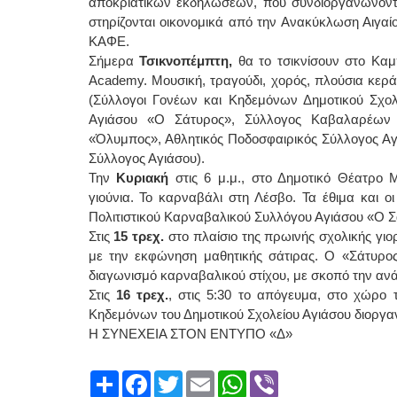
αποκριάτικων εκδηλώσεων, που συνδιοργανώνονται
στηρίζονται οικονομικά από την Ανακύκλωση Αιγαί
ΚΑΦΕ.
Σήμερα
Τσικνοπέμπτη,
θα το τσικνίσουν στο Καμ
Academy. Μουσική, τραγούδι, χορός, πλούσια κερ
(Σύλλογοι Γονέων και Κηδεμόνων Δημοτικού Σχολε
Αγιάσου «Ο Σάτυρος», Σύλλογος Καβαλαρέων 
«Όλυμπος», Αθλητικός Ποδοσφαιρικός Σύλλογος Αγι
Σύλλογος Αγιάσου).
Την
Κυριακή
στις 6 μ.μ., στο Δημοτικό Θέατρ
γιούνια. Το καρναβάλι στη Λέσβο. Τα έθιμα και ο
Πολιτιστικού Καρναβαλικού Συλλόγου Αγιάσου «Ο Σά
Στις
15 τρεχ.
στο πλαίσιο της πρωινής σχολικής γιορ
με την εκφώνηση μαθητικής σάτιρας. Ο «Σάτυρος
διαγωνισμό καρναβαλικού στίχου, με σκοπό την α
Στις
16 τρεχ.
, στις 5:30 το απόγευμα, στο χώρ
Κηδεμόνων του Δημοτικού Σχολείου Αγιάσου διοργα
Η ΣΥΝΕΧΕΙΑ ΣΤΟΝ ΕΝΤΥΠΟ «Δ»
Share
Facebook
Twitter
Email
WhatsApp
Viber