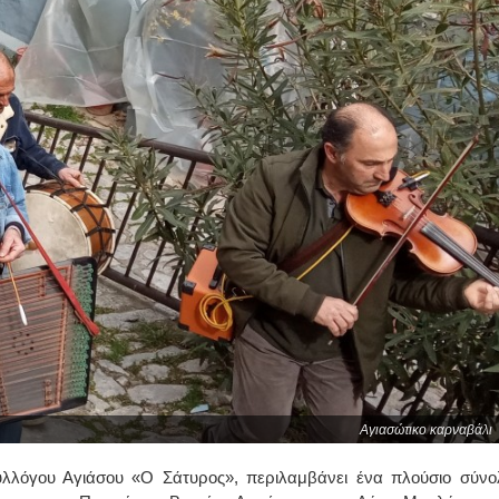
Αγιασώτικο καρναβάλι
υλλόγου Αγιάσου «Ο Σάτυρος», περιλαμβάνει ένα πλούσιο σύνο