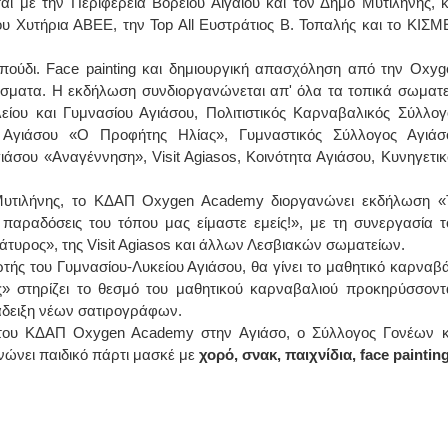
 με την Περιφέρεια Βορείου Αιγαίου και τον Δήμο Μυτιλήνης, κ
ου Χυτήρια ΑΒΕΕ, την Top All Ευστράτιος Β. Τοπαλής και το ΚΙΣΜ
ΕΙΔΙΚΟΣ ΚΑΡΔΙΟΛΟΓΟΣ
ΙΩΑΝΝΗΣ Α.
πούδι. Face painting και δημιουργική απασχόληση από την Oxyg
ΚΩΝΣΤΑΝΤΙΝΟΣ Ε. ΑΡΩΝΗΣ
ΧΕ
άσματα. H εκδήλωση συνδιοργανώνεται απ' όλα τα τοπικά σωματε
Holter πίεσης και ρυθμού
ΟΦ
Δοκιμασία κοπώσεως Φορητός
Διδ
ίου και Γυμνασίου Αγιάσου, Πολιτιστικός Καρναβαλικός Σύλλογ
υπέρηχος
Παν
Μυτιλήνη Βουρνάζων 2
Καλ
Αγιάσου «Ο Προφήτης Ηλίας», Γυμναστικός Σύλλογος Αγιάσ
τηλ.2251302311
τηλ
άσου «Αναγέννηση», Visit Agiasos, Κοινότητα Αγιάσου, Κυνηγετικ
Γέρα:Παπάδος τηλ.22510-83600
Καβ
aroniskos@gmail.com
22
ο Μυτιλήνης, το ΚΔΑΠ Oxygen Academy διοργανώνει εκδήλωση «
Φυσικοθεραπεύτρια Manual Therapist
Χειρουργός 
ι παραδόσεις του τόπου μας είμαστε εμείς!», με τη συνεργασία τ
τυρος», της Visit Agiasos και άλλων Λεσβιακών σωματείων.
Σταυρουλάκη-Γαλάτη Ιφιγένεια
Έλ
τής του Γυμνασίου-Λυκείου Αγιάσου, θα γίνει το μαθητικό καρναβά
Πτυχιούχος Φυσικοθεραπείας
Στρ
ΑΤΕΙ Θεσσαλονίκης-PAMP
Δι
» στηρίζει το θεσμό του μαθητικού καρναβαλιού προκηρύσσοντ
Σύμβαση με ΕΟΠΥΥ
Διπ
νάδειξη νέων σατιρογράφων.
Ασκληπιού 39 Χρυσομαλλούσα
Πάρ
Μυτιλήνη
210
ο του ΚΔΑΠ Oxygen Academy στην Αγιάσο, ο Σύλλογος Γονέων κ
τηλ. 22510-54898- 6977957180
ema
νώνει παιδικό πάρτι μασκέ με
χορό, σνακ, παιχνίδια,
face
paintin