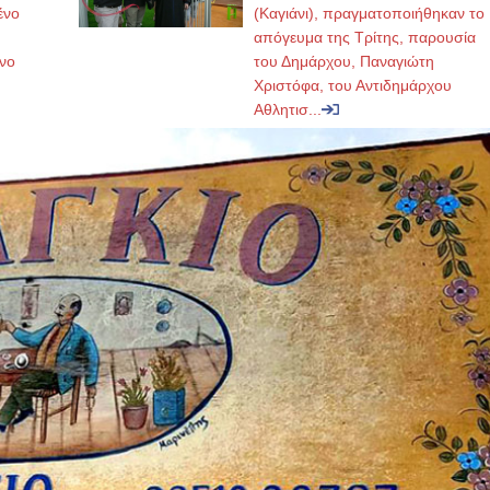
ένο
(Καγιάνι), πραγματοποιήθηκαν το
απόγευμα της Τρίτης, παρουσία
νο
του Δημάρχου, Παναγιώτη
Χριστόφα, του Αντιδημάρχου
Αθλητισ...