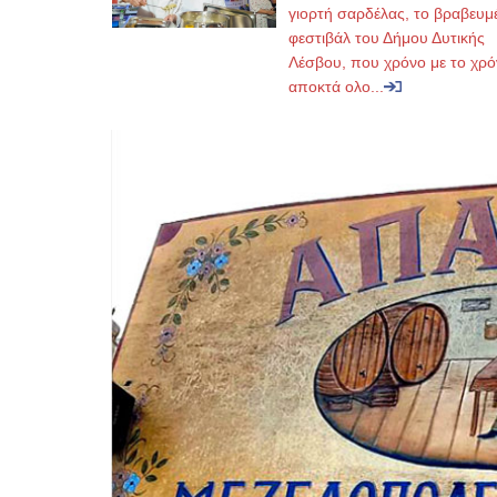
γιορτή σαρδέλας, το βραβευμ
φεστιβάλ του Δήμου Δυτικής
Λέσβου, που χρόνο με το χρό
αποκτά ολο...