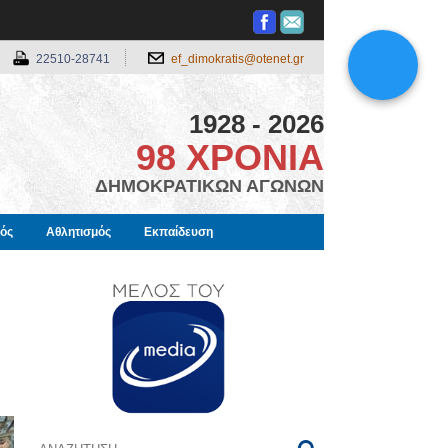
22510-28741
ef_dimokratis@otenet.gr
1928 - 2026
98 ΧΡΟΝΙΑ
ΔΗΜΟΚΡΑΤΙΚΩΝ ΑΓΩΝΩΝ
μός
Αθλητισμός
Εκπαίδευση