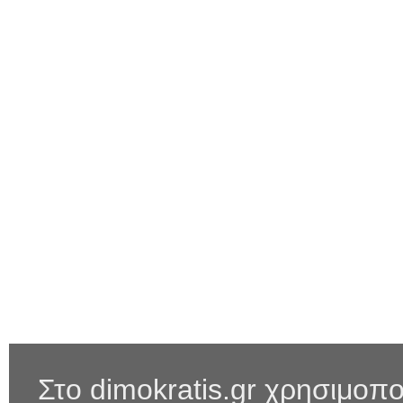
Στο dimokratis.gr χρησιμοπο