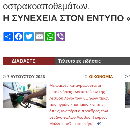
οστρακοαποθεμάτων.
Η ΣΥΝΕΧΕΙΑ ΣΤΟΝ ΕΝΤΥΠΟ 
Share
Facebook
Twitter
Email
WhatsApp
Viber
ΔΙΑΒΑΣΤΕ
Τελευταίες ειδήσεις
7 ΑΥΓΟΥΣΤΟΥ 2026
ΟΙΚΟΝΟΜΙΑ
Μειωμένες καταγράφονται οι
μετακινήσεις των κατοίκων της
Λέσβου λόγω των υψηλών τιμών
των υγρών καυσίμων κίνησης,
όπως αναφέρει ο πρόεδρος των
βενζινοπωλών Λέσβου, Γιώργος
Μάλλης. «Οι μετακινήσε...