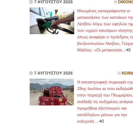
7 ΑΥΓΟΥΣΤΟΥ 2026
ΟΙΚΟΝ
Μειωμένες καταγράφονται οι
μετακινήσεις των κατοίκων τη
Λέσβου λόγω των υψηλών τι
των υγρών καυσίμων κίνησης
όπως αναφέρει ο πρόεδρος τ
βενζινοπωλών Λέσβου, Γιώργ
Μάλλης. «Οι μετακινήσε...
7 ΑΥΓΟΥΣΤΟΥ 2026
ΚΟΙΝ
Η καταστροφική πυρκαγιά τη
29ης Ιουλίου εε που εκδηλώθ
στην περιοχή του Πλωμαρίου
ανέδειξε τις αυξημένες ανάγκε
προμήθεια εξοπλισμού και
κατάλληλων μέσων για την
ενίσχυση ...