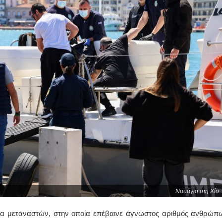
Ναυάγιο στη Χίο
κα μεταναστών, στην οποία επέβαινε άγνωστος αριθμός ανθρώπ