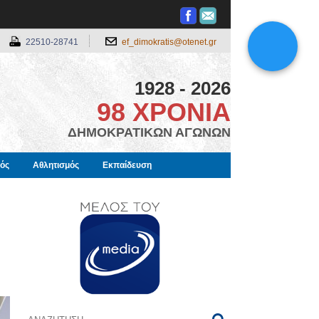
22510-28741
ef_dimokratis@otenet.gr
1928 - 2026
98 ΧΡΟΝΙΑ
ΔΗΜΟΚΡΑΤΙΚΩΝ ΑΓΩΝΩΝ
μός
Αθλητισμός
Εκπαίδευση