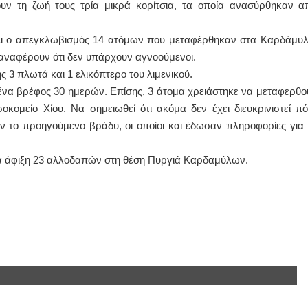
υν τη ζωή τους τρία μικρά κορίτσια, τα οποία ανασύρθηκαν α
ΙΩΑΝΝΗΣ Α. ΜΑΛΛΙΑΣ
νει ο απεγκλωβισμός 14 ατόμων που μεταφέρθηκαν στα Καρδάμυλ
ΧΕΙΡΟΥΡΓΟΣ
αναφέρουν ότι δεν υπάρχουν αγνοούμενοι.
ΟΦΘΑΛΜΙΑΤΡΟΣ
Διδάκτωρ Ιατρικής Σχολής
 3 πλωτά και 1 ελικόπτερο του λιμενικού.
Πανεπιστημίου Αθηνών
 ένα βρέφος 30 ημερών. Επίσης, 3 άτομα χρειάστηκε να μεταφερθο
Καλλιπόλεως 3,Νέα Σμύρνη,
τηλ:210-9320215
κομείο Χίου. Να σημειωθεί ότι ακόμα δεν έχει διευκρινιστεί πό
Καβέτσου 10, Μυτιλήνη, τηλ:
2251038065
ν το προηγούμενο βράδυ, οι οποίοι και έδωσαν πληροφορίες για 
Χειρουργός Ωτορινολαρυγγολόγος
α άφιξη 23 αλλοδαπών στη θέση Πυργιά Καρδαμύλων.
Έλενα Μπούμπα
Στρατιωτικός Ιατρός
Διδ.Παν.Αθηνών
Διπλωματούχος Ευρ.Ακαδημίας
Πάρνηθας 95-97 Αχαρναί
2102467085 & 6938502258
email- elenboumpa@gmail.com