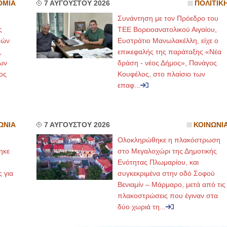
ΟΜΙΑ
7 ΑΥΓΟΥΣΤΟΥ 2026
ΠΟΛΙΤΙΚ
Συνάντηση με τον Πρόεδρο του
ς
ΤΕΕ Βορειοανατολικού Αιγαίου,
μών
Ευστράτιο Μανωλακέλλη, είχε ο
,
επικεφαλής της παράταξης «Νέα
ων
δράση - νέος Δήμος», Πανάγος
ος
Κουφέλος, στο πλαίσιο των
επαφ...
ΩΝΙΑ
7 ΑΥΓΟΥΣΤΟΥ 2026
ΚΟΙΝΩΝΙ
ς
Ολοκληρώθηκε η πλακόστρωση
ηκε
στο Μεγαλοχώρι της Δημοτικής
,
Ενότητας Πλωμαρίου, και
ς για
συγκεκριμένα στην οδό Σοφού
Βενιαμίν – Μάρμαρο, μετά από τις
πλακοστρώσεις που έγιναν στα
δύο χωριά τη...