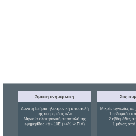
Άμεση ενημέρωση
Σας συμ
Δυνατή Ετήσια ηλεκτρονική αποστολή
Μικρές αγγελίες σε 
της εφημερίδας «Δ»
1 εβδομάδα απ
Μηνιαία ηλεκτρονική αποστολή της
2 εβδομάδες α
εφημερίδας «Δ» 10Ε (+4% Φ.Π.Α)
1 μήνας από