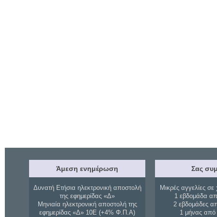
Άμεση ενημέρωση
Σας συμ
Δυνατή Ετήσια ηλεκτρονική αποστολή
Μικρές αγγελίες σε 
της εφημερίδας «Δ»
1 εβδομάδα απ
Μηνιαία ηλεκτρονική αποστολή της
2 εβδομάδες α
εφημερίδας «Δ» 10Ε (+4% Φ.Π.Α)
1 μήνας από