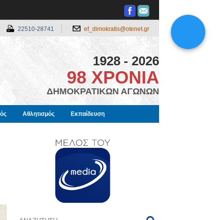
22510-28741
ef_dimokratis@otenet.gr
1928 - 2026
98 ΧΡΟΝΙΑ
ΔΗΜΟΚΡΑΤΙΚΩΝ ΑΓΩΝΩΝ
μός
Αθλητισμός
Εκπαίδευση