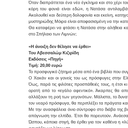
Όταν διαπράττεται ένα νέο έγκλημα και στο χέρι 
κόρη του φονιά είναι εδώ», η Νατάσα αντιλαμβάν
Ακολουθεί και δεύτερη δολοφονία και εκείνη, κατη
μυστηριώδης Μόιρα είναι αποφασισμένη να την κατα
Θα καταφέρει να φτάσει η Νατάσα στην αλήθεια και
στο Σπήλαιο των Λιμνών;
«Η άνοιξη δεν θέλησε να έρθει»
Του Αβεσσαλώμ Κιζιρίδη
Εκδόσεις «Πηγή»
Τιμή: 20,00 ευρώ
Το προσφυγικό ζήτημα μέσα από ένα βιβλίο που συγκ
Ο Χακάν και οι γονείς του ως πρόσφυγες στην Ελ
Όως, παρά τις φιλότιες προσπάθειές τους, η έτσι κ
ορατή από το «εγάλο αφεντικό». Άκαρπες θα αποδ
αλλάξουν τη ροή των γεγονότων. Μάλιστα, το δυνατ
τον νεαρό πρόσφυγα, θα περιπλέξει τα πράγατα και
Με την ανασφάλεια όνιο σύντροφο στο διάβα της βιω
απόγνωση την ελπίδα. Έτσι θα πορευτούν. Ανάεσα
Ώσπου, κάποια στιγή, θα έρθει για τον καθένα η «λ