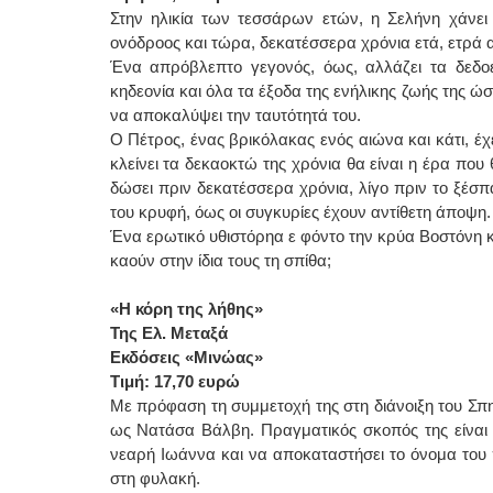
Στην ηλικία των τεσσάρων ετών, η Σελήνη χάνει 
ονόδροος και τώρα, δεκατέσσερα χρόνια ετά, ετρά αν
Ένα απρόβλεπτο γεγονός, όως, αλλάζει τα δεδοέ
κηδεονία και όλα τα έξοδα της ενήλικης ζωής της ώ
να αποκαλύψει την ταυτότητά του.
Ο Πέτρος, ένας βρικόλακας ενός αιώνα και κάτι, έχ
κλείνει τα δεκαοκτώ της χρόνια θα είναι η έρα που
δώσει πριν δεκατέσσερα χρόνια, λίγο πριν το ξέσπ
του κρυφή, όως οι συγκυρίες έχουν αντίθετη άποψη.
Ένα ερωτικό υθιστόρηα ε φόντο την κρύα Βοστόνη 
καούν στην ίδια τους τη σπίθα;
«Η κόρη της λήθης»
Της Ελ. Μεταξά
Εκδόσεις «Μινώας»
Τιμή: 17,70 ευρώ
Με πρόφαση τη συμμετοχή της στη διάνοιξη του Σπη
ως Νατάσα Βάλβη. Πραγματικός σκοπός της είναι
νεαρή Ιωάννα και να αποκαταστήσει το όνομα του 
στη φυλακή.