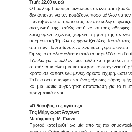
Τιμή: 22,00 ευρώ
Ο Γουίλιαμ Γουότερς μεγάλωσε σε ένα σπίτι βουβό α
δεν άντεχαν να τον κοιτάξουν, πόσο μάλλον να τον 
Πανταβάνο στο πρώτο έτος του στο κολέγιο, φωτίζετ
οικογένειά της, καθώς αυτή και οι τρεις αδερφές τ
ευτυχισμένη έχοντας χωμένη τη μύτη της σε ένα β
υπομονετική Έμελιν τις φροντίζει όλες. Κοντά τους
σπίτι των Πανταβάνο είναι ένα χάος γεμάτο αγάπη.
Όμως, σκοτάδι αναδύεται από το παρελθόν του Γουίλ
Τζούλια για το μέλλον τους, αλλά και την ακλόνητη
αποτέλεσμα είναι μια καταστροφική οικογενειακή ρή
κρατούσε κάποτε ενωμένες, αρκετά ισχυρή, ώστε να
Το Γεια σου, όμορφη είναι ένας εξαίσιος φόρος τιμής
και μια βαθιά συγκινητική αποτύπωση για το τι μ
πραγματικά είναι.
«Ο θόρυβος της αγάπης»
Της Μάργκαρετ Άτγουντ
Μετάφραση: Μ. Γκανα
Προτού καταξιωθεί ως μία από τις πιο σημαντικ
ποιήτρια. Ο θόρυβος της αγάπης, η πιο πρόσφατη 