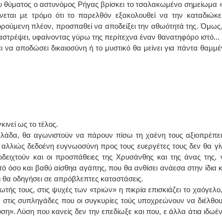
του θύματος ο αστυνόμος Ρήγας βρίσκει το τσαλακωμένο σημείωμα 
εται με τρόμο ότι το παρελθόν εξακολουθεί να την καταδιώκει.
γορούμενη πλέον, προσπαθεί να αποδείξει την αθωότητά της. Όμως,
στρέψει, υφαίνοντας γύρω της περίτεχνα έναν θανατηφόρο ιστό...
 να αποδώσει δικαιοσύνη ή το μυστικό θα μείνει για πάντα θαμμέ
ινεί ως το τέλος.
λάδα, θα αγωνιστούν να πάρουν πίσω τη χαένη τους αξιοπρέπει
ι αλλιώς δεδοένη ευγνωοσύνη προς τους ευεργέτες τους δεν θα γίν
ειχτούν και οι προσπάθειες της Χρυσάνθης και της άνας της, 
ό όσο και βαθύ αίσθηα αγάπης, που θα ανθίσει ανάεσα στην ίδια κ
 θα οδηγήσει σε απρόβλεπτες καταστάσεις.
τής τους, στις ψυχές των «τριών» η πικρία επισκιάζει το χαόγελο,
 στις συπληγάδες που οι συγκυρίες τούς υποχρεώνουν να διέλθου
ύση». Λύση που κανείς δεν την επεδίωξε και που, ε άλλα άτια ιδωέν