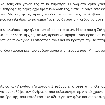
και τους δύο γονείς της σε ια πυρκαγιά. Η ζωή στο ίδρυα γίνετ
τίστροφα τις ηέρες έχρι την ενηλικίωσή της, ώστε να φύγει από εκε
να. Μερικές ηέρες πριν γίνει δεκαοκτώ, κάποιος αναλαβάνει τ
σπου να τελειώσει το πανεπιστήιο, ε τον άγνωστο κηδεόνα να αρνείτ
ει «κολλήσει» στην ηλικία των είκοσι οκτώ ετών. Η έρα που η Σελή
 θα του αλλάξει τη ζωή, καθώς πρέπει να τηρήσει έναν όρκο που εί
ασα ιας πυρκαγιάς. Η αποστολή του είναι να κρατήσει την ταυτότη
και δύο χαρακτήρες που βάζουν φωτιά στο πέρασά τους. Μήπως όω
λαίου των Λιμνών, η Αναστασία Στεφάνου επιστρέφει στην Κλειτορ
 να ανακαλύψει τον άνθρωπο που δολοφόνησε πριν από χρόνια 
πατέρα της, που καταδικάστηκε άδικα για τον φόνο και αυτοκτόνη