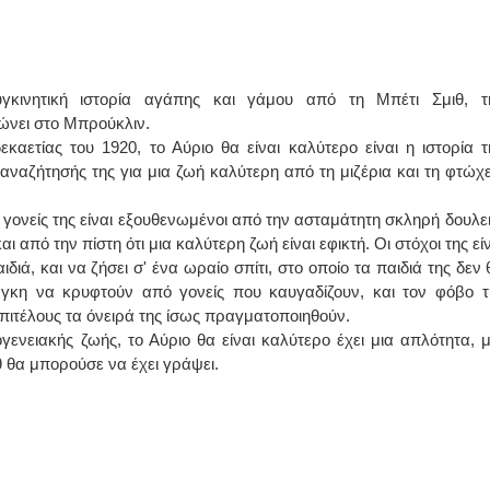
ΙΩΑΝΝΗΣ Α. ΜΑΛΛΙΑΣ
ΧΕΙΡΟΥΡΓΟΣ
υγκινητική ιστορία αγάπης και γάμου από τη Μπέτι Σμιθ, τ
ΟΦΘΑΛΜΙΑΤΡΟΣ
Διδάκτωρ Ιατρικής Σχολής
νει στο Μπρούκλιν.
Πανεπιστημίου Αθηνών
Καλλιπόλεως 3,Νέα Σμύρνη,
καετίας του 1920, το Αύριο θα είναι καλύτερο είναι η ιστορία τ
τηλ:210-9320215
αναζήτησής της για μια ζωή καλύτερη από τη μιζέρια και τη φτώχε
Καβέτσου 10, Μυτιλήνη, τηλ:
2251038065
Οι γονείς της είναι εξουθενωμένοι από την ασταμάτητη σκληρή δουλει
Χειρουργός Ωτορινολαρυγγολόγος
 από την πίστη ότι μια καλύτερη ζωή είναι εφικτή. Οι στόχοι της εί
διά, και να ζήσει σ' ένα ωραίο σπίτι, στο οποίο τα παιδιά της δεν 
Έλενα Μπούμπα
άγκη να κρυφτούν από γονείς που καυγαδίζουν, και τον φόβο τ
Στρατιωτικός Ιατρός
Διδ.Παν.Αθηνών
 επιτέλους τα όνειρά της ίσως πραγματοποιηθούν.
Διπλωματούχος Ευρ.Ακαδημίας
γενειακής ζωής, το Αύριο θα είναι καλύτερο έχει μια απλότητα, μ
Πάρνηθας 95-97 Αχαρναί
2102467085 & 6938502258
θ θα μπορούσε να έχει γράψει.
email- elenboumpa@gmail.com