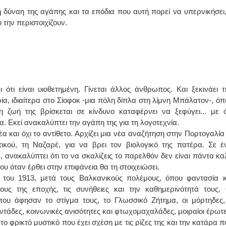
 δύναη της αγάπης και τα επόδια που αυτή πορεί να υπερνικήσει,
την περιστοιχίζουν.
ότι είναι υιοθετημένη. Γίνεται άλλος άνθρωπος. Και ξεκινάει τ
α, ιδιαίτερα στο Σίοφοκ -μια πόλη δίπλα στη λίμνη Μπάλατον-, όπ
 η ζωή της βρίσκεται σε κίνδυνο καταφέρνει να ξεφύγει... με ό
. Εκεί ανακαλύπτει την αγάπη της για τη λογοτεχνία.
έα και όχι το αντίθετο. Αρχίζει μια νέα αναζήτηση στην Πορτογαλία 
κού, τη Ναζαρέ, για να βρει τον βιολογικό της πατέρα. Σε έ
ανακαλύπτει ότι το να σκαλίζεις το παρελθόν δεν είναι πάντα κα
ου όταν έρθει στην επιφάνεια θα τη στοιχειώσει.
 του 1913, μετά τους Βαλκανικούς πολέμους, όπου φαντασία κ
υς της εποχής, τις συνήθειες και την καθημερινότητά τους. 
που άφησαν το στίγμα τους, το Γλωσσικό Ζήτημα, οι μόρτηδες,
τάδες, κοινωνικές ανισότητες και φτωχομαχαλάδες, μοιραίοι έρωτε
το φρικτό μυστικό που έχει σχέση με τις ρίζες της και την κατάρα π