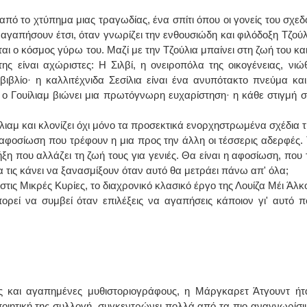
πό το χτύπημα μιας τραγωδίας, ένα σπίτι όπου οι γονείς του σχεδ
αγαπήσουν έτσι, όταν γνωρίζει την ενθουσιώδη και φιλόδοξη Τζούλ
αι ο κόσμος γύρω του. Μαζί με την Τζούλια μπαίνει στη ζωή του και
ης είναι αχώριστες: Η Σιλβί, η ονειροπόλα της οικογένειας, νιώθ
ιβλίο· η καλλιτέχνιδα Σεσίλια είναι ένα ανυπότακτο πνεύμα και
, ο Γουίλιαμ βιώνει μια πρωτόγνωρη ευχαρίστηση· η κάθε στιγμή σ
ιαμ και κλονίζει όχι μόνο τα προσεκτικά ενορχηστρωμένα σχέδια τ
 αφοσίωση που τρέφουν η μια προς την άλλη οι τέσσερις αδερφές. 
ξη που αλλάζει τη ζωή τους για γενιές. Θα είναι η αφοσίωση, που τ
 τις κάνει να ξανασμίξουν όταν αυτό θα μετράει πάνω απ' όλα;
 στις Μικρές Κυρίες, το διαχρονικό κλασικό έργο της Λουίζα Μέι Άλκο
πορεί να συμβεί όταν επιλέξεις να αγαπήσεις κάποιον γι' αυτό π
ές και αγαπημένες μυθιστοριογράφους, η Μάργκαρετ Άτγουντ ήτ
ποιητική της συλλογή, συγκεντρώνει πολλά από τα πιο αναγνωρίσι