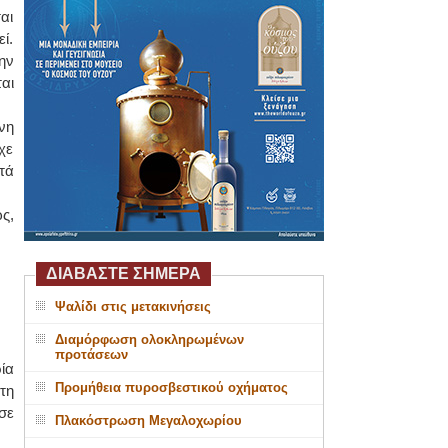
αι
ί.
ην
αι
νη
χε
τά
ς,
ΔΙΑΒΑΣΤΕ ΣΗΜΕΡΑ
Ψαλίδι στις μετακινήσεις
Διαμόρφωση ολοκληρωμένων
προτάσεων
ία
Προμήθεια πυροσβεστικού οχήματος
τη
σε
Πλακόστρωση Μεγαλοχωρίου