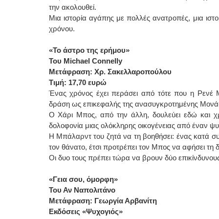
την ακολουθεί.
Μια ιστορία αγάπης με πολλές ανατροπές, μια ιστ
χρόνου.
«Το άστρο της ερήμου»
Του Michael Connelly
Μετάφραση: Χρ. Σακελλαροπούλου
Τιμή: 17,70 ευρώ
Ένας χρόνος έχει περάσει από τότε που η Ρενέ
δράση ως επικεφαλής της ανασυγκροτημένης Μονά
Ο Χάρι Μπος, από την άλλη, δουλεύει εδώ και χρ
δολοφονία μιας ολόκληρης οικογένειας από έναν ψ
Η Μπάλαρντ του ζητά να τη βοηθήσει: ένας κατά σ
τον θάνατο, έτσι προτρέπει τον Μπος να αφήσει τη δ
Οι δυο τους πρέπει τώρα να βρουν δύο επικίνδυνο
«Γεια σου, όμορφη»
Του Αν Ναπολιτάνο
Μετάφραση: Γεωργία Αρβανίτη
Εκδόσεις «Ψυχογιός»