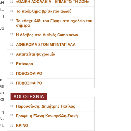
«ΟΔΙΚΗ ΑΣΦΑΛΕΙΑ - ΕΠΙΛΕΓΩ ΤΗ ΖΩΗ»
«Η
..
Το πρόβλημα βρίσκεται αλλού
 η
Το «Δαχτυλίδι του Γύγη» στο σχολείο του
σήμερα
νο
Η Λέσβος στο Διεθνές Camp νέων
ΑΦΙΕΡΩΜΑ ΣΤΟΝ ΜΠΙΝΤΑΓΙΑΛΑ
Απαιτείται ψυχραιμία
Επίκαιρα
ΠΟΔΟΣΦΑΙΡΟ
α.
ΠΟΔΟΣΦΑΙΡΟ
ει
να
ΛΟΓΟΤΕΧΝΙΑ
αι
Παρουσίαση: Δημήτρης Πατίλας
 η
Γράφει η Ελένη Κονιαρέλλη-Σιακή
ν.
η,
ΚΡΙΝΟ