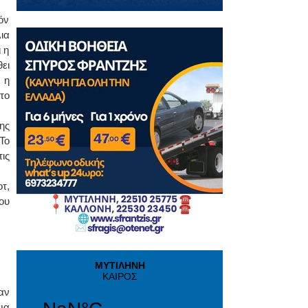
όν
ια
 η
ει
 η
το
ης
Το
ις
τ,
ου
αν
μα