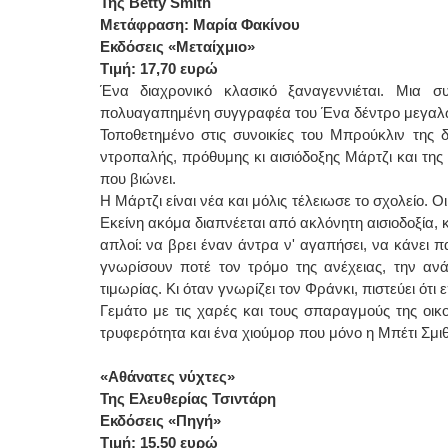
Της
Betty
Smith
Μετάφραση: Μαρία Φακίνου
Εκδόσεις «Μεταίχμιο»
Τιμή: 17,70 ευρώ
Ένα διαχρονικό κλασικό ξαναγεννιέται. Μια σ
πολυαγαπημένη συγγραφέα του Ένα δέντρο μεγαλώ
Τοποθετημένο στις συνοικίες του Μπρούκλιν της δε
ντροπαλής, πρόθυμης κι αισιόδοξης Μάρτζι και της 
που βιώνει.
Η Μάρτζι είναι νέα και μόλις τέλειωσε το σχολείο. 
Εκείνη ακόμα διαπνέεται από ακλόνητη αισιοδοξία, και
απλοί: να βρει έναν άντρα ν' αγαπήσει, να κάνει παι
γνωρίσουν ποτέ τον τρόμο της ανέχειας, την αν
τιμωρίας. Κι όταν γνωρίζει τον Φράνκι, πιστεύει ότι
Γεμάτο με τις χαρές και τους σπαραγμούς της οικο
τρυφερότητα και ένα χιούμορ που μόνο η Μπέτι Σμι
«Αθάνατες νύχτες»
Της Ελευθερίας Τσιντάρη
Εκδόσεις «Πηγή»
Τιμή: 15,50 ευρώ