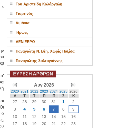
Του Αριστείδη Καλάργαλη
 ε
Γιορτινός
Λιμάνια
Ήρωες
ΔΕΝ ΞΕΡΩ
ην
Παναγιώτη Ν. Βέη, Χωρίς Πυξίδα
ου
Παναγιώτης Σαλτογιάννης
χι
ΕΥΡΕΣΗ ΑΡΘΡΩΝ
σ'
να
Αυγ 2026
λή
2020
2021
2022
2023
2024
2025
2026
Δ
Τ
Τ
Π
Π
Σ
Κ
αι
27
28
29
30
31
1
2
Οι
3
4
5
6
7
8
9
 ο
10
11
12
13
14
15
16
ς,
17
18
19
20
21
22
23
ου