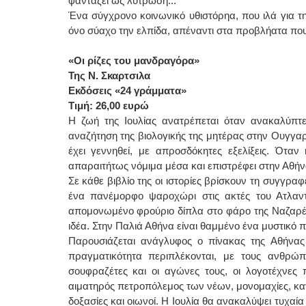
φαντάζει ως λύτρωση...
Ένα σύγχρονο κοινωνικό υθιστόρηα, που ιλά για τη
όνο σύαχο την ελπίδα, απέναντι στα προβλήατα που 
«Οι ρίζες του μανδραγόρα»
Της Ν. Σκαρτσιλα
Εκδόσεις «24 γράμματα»
Τιμή: 26,00 ευρώ
Η ζωή της Ιουλίας ανατρέπεται όταν ανακαλύπτει 
αναζήτηση της βιολογικής της μητέρας στην Ουγγαρί
έχει γεννηθεί, με απροσδόκητες εξελίξεις. Όταν
απαραιτήτως νόμιμα μέσα και επιστρέφει στην Αθήνα
Σε κάθε βιβλίο της οι ιστορίες βρίσκουν τη συγγραφ
ένα πανέμορφο ψαροχώρι στις ακτές του Ατλαντι
απομονωμένο φρούριο δίπλα στο φάρο της Ναζαρέ, 
ιδέα. Στην Παλιά Αθήνα είναι θαμμένο ένα μυστικό π
Παρουσιάζεται ανάγλυφος ο πίνακας της Αθήνας
πραγματικότητα περιπλέκονται, με τους ανθρώπο
σουφραζέτες και οι αγώνες τους, οι λογοτέχνες 
αιματηρός πετροπόλεμος των νέων, μονομαχίες, καν
δοξασίες και οιωνοί. Η Ιουλία θα ανακαλύψει τυχαία 