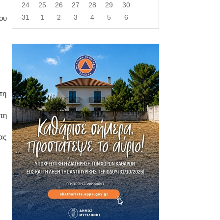
24
25
26
27
28
29
30
31
1
2
3
4
5
6
ου
τη
τη
ας