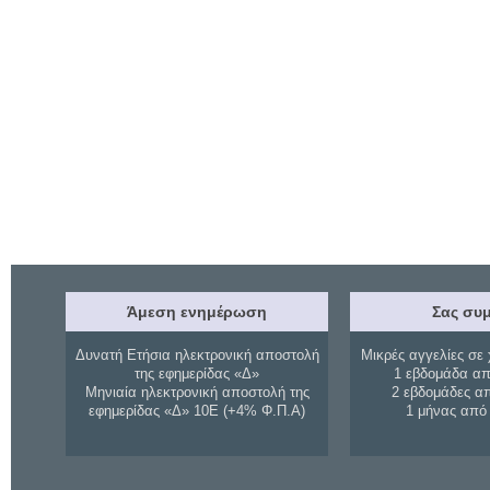
Άμεση ενημέρωση
Σας συμ
Δυνατή Ετήσια ηλεκτρονική αποστολή
Μικρές αγγελίες σε 
της εφημερίδας «Δ»
1 εβδομάδα απ
Μηνιαία ηλεκτρονική αποστολή της
2 εβδομάδες α
εφημερίδας «Δ» 10Ε (+4% Φ.Π.Α)
1 μήνας από