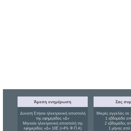
Άμεση ενημέρωση
Σας συμ
Δυνατή Ετήσια ηλεκτρονική αποστολή
Μικρές αγγελίες σε 
της εφημερίδας «Δ»
1 εβδομάδα απ
Μηνιαία ηλεκτρονική αποστολή της
2 εβδομάδες α
εφημερίδας «Δ» 10Ε (+4% Φ.Π.Α)
1 μήνας από