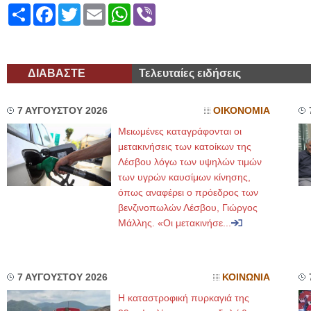
Share
Facebook
Twitter
Email
WhatsApp
Viber
ΔΙΑΒΑΣΤΕ
Τελευταίες ειδήσεις
7 ΑΥΓΟΥΣΤΟΥ 2026
ΟΙΚΟΝΟΜΙΑ
Μειωμένες καταγράφονται οι
μετακινήσεις των κατοίκων της
Λέσβου λόγω των υψηλών τιμών
των υγρών καυσίμων κίνησης,
όπως αναφέρει ο πρόεδρος των
βενζινοπωλών Λέσβου, Γιώργος
Μάλλης. «Οι μετακινήσε...
7 ΑΥΓΟΥΣΤΟΥ 2026
ΚΟΙΝΩΝΙΑ
Η καταστροφική πυρκαγιά της