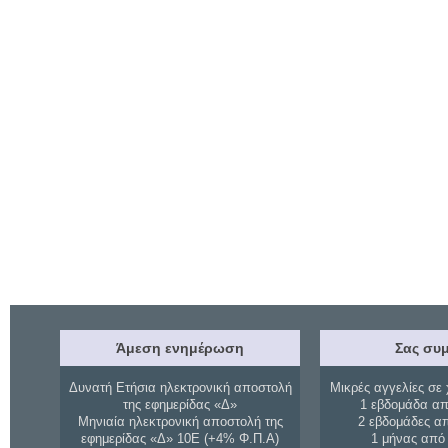
Άμεση ενημέρωση
Σας συμ
Δυνατή Ετήσια ηλεκτρονική αποστολή
Μικρές αγγελίες σε 
της εφημερίδας «Δ»
1 εβδομάδα απ
Μηνιαία ηλεκτρονική αποστολή της
2 εβδομάδες α
εφημερίδας «Δ» 10Ε (+4% Φ.Π.Α)
1 μήνας από