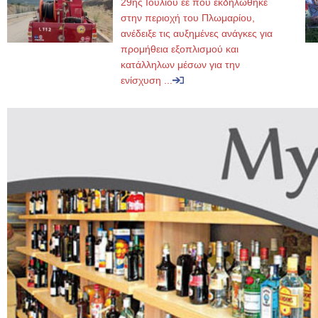
29ης Ιουλίου εε που εκδηλώθηκε
στην περιοχή του Πλωμαρίου,
ανέδειξε τις αυξημένες ανάγκες για
προμήθεια εξοπλισμού και
κατάλληλων μέσων για την
ενίσχυση ...