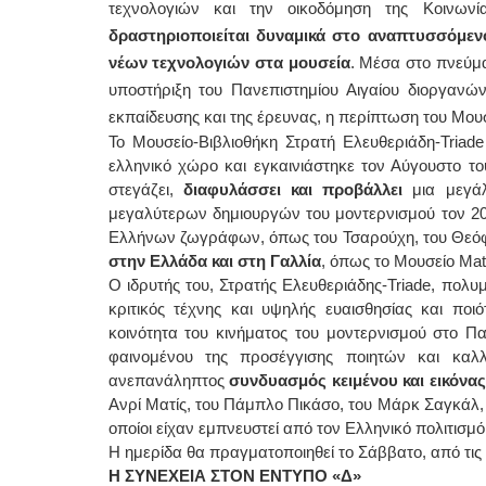
τεχνολογιών και την οικοδόμηση της Κοινων
δραστηριοποιείται δυναμικά στο αναπτυσσόμεν
νέων τεχνολογιών στα μουσεία
. Μέσα στο πνεύμα
υποστήριξη του Πανεπιστημίου Αιγαίου διοργαν
εκπαίδευσης και της έρευνας, η περίπτωση του Μουσ
Το Μουσείο-Βιβλιοθήκη Στρατή Ελευθεριάδη-Triade
ελληνικό χώρο και εγκαινιάστηκε τον Αύγουστο το
στεγάζει,
διαφυλάσσει και προβάλλει
μια μεγάλ
μεγαλύτερων δημιουργών του μοντερνισμού τον 20
Ελλήνων ζωγράφων, όπως του Τσαρούχη, του Θεόφιλ
στην Ελλάδα και στη Γαλλία
, όπως το Μουσείο Ma
Ο ιδρυτής του, Στρατής Ελευθεριάδης-Triade, πολ
κριτικός τέχνης και υψηλής ευαισθησίας και ποι
κοινότητα του κινήματος του μοντερνισμού στο Π
φαινομένου της προσέγγισης ποιητών και καλ
ανεπανάληπτος
συνδυασμός κειμένου και εικόνα
Ανρί Ματίς, του Πάμπλο Πικάσο, του Μάρκ Σαγκάλ, τ
οποίοι είχαν εμπνευστεί από τον Ελληνικό πολιτισμό
Η ημερίδα θα πραγματοποιηθεί το Σάββατο, από τις
Η ΣΥΝΕΧΕΙΑ ΣΤΟΝ ΕΝΤΥΠΟ «Δ»