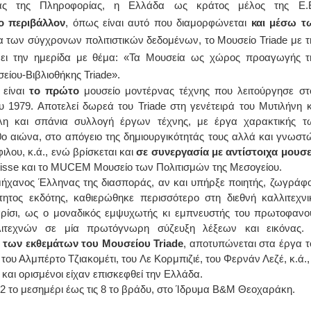
ίας της Πληροφορίας, η Ελλάδα ως κράτος μέλος της Ε.Ε
ο περιβάλλον
, όπως είναι αυτό που διαμορφώνεται
και μέσω τ
ΙΩΑΝΝΗΣ Α. ΜΑΛΛΙΑΣ
 των σύγχρονων πολιτιστικών δεδομένων, το Μουσείο Triade με τ
ΧΕΙΡΟΥΡΓΟΣ
ώνει την ημερίδα με θέμα: «Τα Μουσεία ως χώρος προαγωγής τ
ΟΦΘΑΛΜΙΑΤΡΟΣ
Διδάκτωρ Ιατρικής Σχολής
είου-Βιβλιοθήκης Triade».
Πανεπιστημίου Αθηνών
 είναι
το πρώτο
μουσείο μοντέρνας τέχνης που λειτούργησε στ
Καλλιπόλεως 3,Νέα Σμύρνη,
τηλ:210-9320215
υ 1979. Αποτελεί δωρεά του Triade στη γενέτειρά του Μυτιλήνη κ
Καβέτσου 10, Μυτιλήνη, τηλ:
η και σπάνια συλλογή έργων τέχνης, με έργα χαρακτικής τ
2251038065
ο αιώνα, στο απόγειο της δημιουργικότητάς τους αλλά και γνωστ
ου, κ.ά., ενώ βρίσκεται και
σε συνεργασία με αντίστοιχα μουσε
Χειρουργός Ωτορινολαρυγγολόγος
tisse και το MUCEM Μουσείο των Πολιτισμών της Μεσογείου.
Έλενα Μπούμπα
υμήχανος Έλληνας της διασποράς, αν και υπήρξε ποιητής, ζωγράφο
Στρατιωτικός Ιατρός
Διδ.Παν.Αθηνών
ότητος εκδότης, καθιερώθηκε περισσότερο στη διεθνή καλλιτεχνι
Διπλωματούχος Ευρ.Ακαδημίας
αρίσι, ως ο μοναδικός εμψυχωτής κι εμπνευστής του πρωτοφανο
Πάρνηθας 95-97 Αχαρναί
2102467085 & 6938502258
λιτεχνών σε μία πρωτόγνωρη σύζευξη λέξεων και εικόνας.
email- elenboumpa@gmail.com
ς των εκθεμάτων του Μουσείου Triade
, αποτυπώνεται στα έργα τ
ου Αλμπέρτο Τζιακομέτι, του Λε Κορμπιζιέ, του Φερνάν Λεζέ, κ.ά., 
 και ορισμένοι είχαν επισκεφθεί την Ελλάδα.
 2 το μεσημέρι έως τις 8 το βράδυ, στο Ίδρυμα Β&Μ Θεοχαράκη.