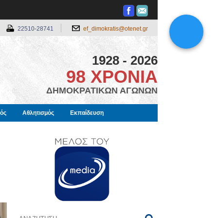
22510-28741
ef_dimokratis@otenet.gr
1928 - 2026
98 ΧΡΟΝΙΑ
ΔΗΜΟΚΡΑΤΙΚΩΝ ΑΓΩΝΩΝ
μός
Αθλητισμός
Εκπαίδευση