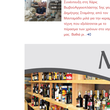
Συνέντευξη στη Χάρις
ΒωβούΑγγειοπλάστης 5ης γεν
Δημήτρης Σταμάτης από τον
Μανταμάδο μιλά για την κερα
τέχνη που εξελίσσεται με το
πέρασμα των χρόνων στο νησ
μας. Βαθιά ρι...