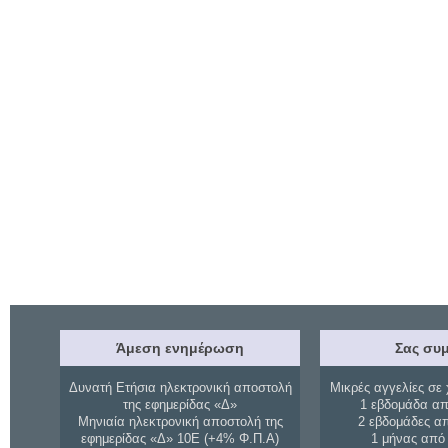
Άμεση ενημέρωση
Σας συμ
Δυνατή Ετήσια ηλεκτρονική αποστολή
Μικρές αγγελίες σε 
της εφημερίδας «Δ»
1 εβδομάδα απ
Μηνιαία ηλεκτρονική αποστολή της
2 εβδομάδες α
εφημερίδας «Δ» 10Ε (+4% Φ.Π.Α)
1 μήνας από