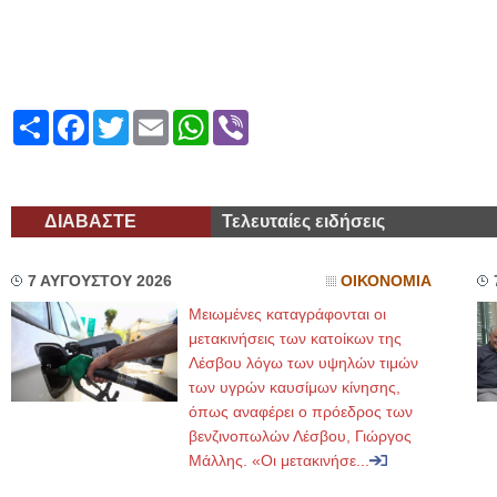
Share
Facebook
Twitter
Email
WhatsApp
Viber
ΔΙΑΒΑΣΤΕ
Τελευταίες ειδήσεις
7 ΑΥΓΟΥΣΤΟΥ 2026
ΟΙΚΟΝΟΜΙΑ
Μειωμένες καταγράφονται οι
μετακινήσεις των κατοίκων της
Λέσβου λόγω των υψηλών τιμών
των υγρών καυσίμων κίνησης,
όπως αναφέρει ο πρόεδρος των
βενζινοπωλών Λέσβου, Γιώργος
Μάλλης. «Οι μετακινήσε...