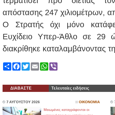
τερματίσει προ διετίας τ
απόστασης 247 χιλιομέτρων, α
Ο Στρατής όχι μόνο κατάφ
Ευχίδειο Υπερ-Άθλο σε 29 
διακρίθηκε καταλαμβάνοντας τη
Share
Facebook
Twitter
Email
WhatsApp
Viber
ΔΙΑΒΑΣΤΕ
Τελευταίες ειδήσεις
7 ΑΥΓΟΥΣΤΟΥ 2026
ΟΙΚΟΝΟΜΙΑ
Μειωμένες καταγράφονται οι