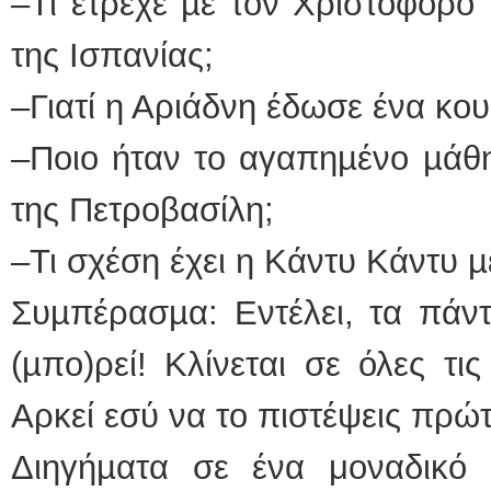
–Τι έτρεχε µε τον Χριστόφορο
της Ισπανίας;
–Γιατί η Αριάδνη έδωσε ένα κο
–Ποιο ήταν το αγαπηµένο µάθη
της Πετροβασίλη;
–Τι σχέση έχει η Κάντυ Κάντυ µ
Συµπέρασµα: Εντέλει, τα πάντ
(µπο)ρεί! Κλίνεται σε όλες τι
Αρκεί εσύ να το πιστέψεις πρώτ
Διηγήµατα σε ένα μοναδικό β