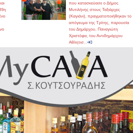
και
που κατασκεύασε ο Δήμος
39η
Μυτιλήνης στους Ταξιάρχες
ένο
(Καγιάνι), πραγματοποιήθηκαν το
απόγευμα της Τρίτης, παρουσία
νο
του Δημάρχου, Παναγιώτη
Χριστόφα, του Αντιδημάρχου
Αθλητισ...