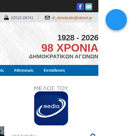
22510-28741
ef_dimokratis@otenet.gr
1928 - 2026
98 ΧΡΟΝΙΑ
ΔΗΜΟΚΡΑΤΙΚΩΝ ΑΓΩΝΩΝ
μός
Αθλητισμός
Εκπαίδευση