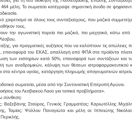
ρεσίες για τη νέα διοίκηση της Παλλεσβιακής Ένωσης Συνταξιούχ
464 μέλη. Το σωματείο κατέγραψε σημαντική άνοδο σε ψηφίσαντ
αδικασία.
ΙΩΑΝΝΗΣ Α. ΜΑΛΛΙΑΣ
κό χαιρετισμό σε όλους τους συνταξιούχους, που μαζικά συμμετείχ
ΧΕΙΡΟΥΡΓΟΣ
καθήκον τους.
ΟΦΘΑΛΜΙΑΤΡΟΣ
Διδάκτωρ Ιατρικής Σχολής
σουν την αγωνιστική πορεία πιο μαζικά, πιο μαχητικά, κάτω από 
Πανεπιστημίου Αθηνών
 Λέσβου.
Καλλιπόλεως 3,Νέα Σμύρνη,
τηλ:210-9320215
αξης, για πραγματικές αυξήσεις που να καλύπτουν τις απώλειες π
Καβέτσου 10, Μυτιλήνη, τηλ:
2251038065
ια, επαναφορά του ΕΚΑΣ, απαλλαγή από ΦΠΑ στα προϊόντα πλατι
ίωση των εισιτηρίων κατά 50%, επαναφορά των συντάξεων και τ
λή των αναδρομικών, κάλυψη των θέσεων ιατροφαρμακευτικού κ
Χειρουργός Ωτορινολαρυγγολόγος
και στα κέντρα υγείας, κατάργηση πληρωμής απογευματινών ιατρεί
Έλενα Μπούμπα
Στρατιωτικός Ιατρός
Διδ.Παν.Αθηνών
ιοδοτικά σωματεία, μέσα από την Συντονιστική Επιτροπή Αγώνα.
Διπλωματούχος Ευρ.Ακαδημίας
οιήσεις του Λεσβιακού Λαού για τοπικά προβλήματα».
Πάρνηθας 95-97 Αχαρναί
2102467085 & 6938502258
ω σύνθεση:
email- elenboumpa@gmail.com
: Βαξεβάνης Σταύρος, Γενικός Γραμματέας: Καριωτέλλης Μιχάλη
ς, Ταμίας: Ψύλλου Παναγιώτα και μέλη οι: Ιππειώτης Νικόλαο
 Περικλής.