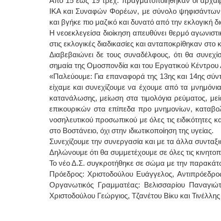
Από 15 έως 19 τρεχ. πραγματοποιήθηκαν οι αρχαι
ΙΚΑ και Συναφών Φορέων, με σύνολο ψηφισάντων 
και βγήκε πιο μαζικό και δυνατό από την εκλογική δι
Η νεοεκλεγείσα διοίκηση απευθύνει θερμό αγωνιστι
στις εκλογικές διαδικασίες και ανταποκρίθηκαν στο 
Διαβεβαιώνει δε τους συναδέλφους, ότι θα συνεχί
σημαία της Ομοσπονδία και του Εργατικού Κέντρου
«Παλεύουμε: Για επαναφορά της 13ης και 14ης σύντ
είχαμε και συνεχίζουμε να έχουμε από τα μνημόν
κατανάλωσης, μείωση στα τιμολόγια ρεύματος, με
επικουρικών στα επίπεδα προ μνημονίων, καταβο
νοσηλευτικού προσωπικού με όλες τις ειδικότητες 
στο Βοστάνειο, όχι στην ιδιωτικοποίηση της υγείας.
Συνεχίζουμε την συνεργασία και με τα άλλα συνταξ
Δηλώνουμε ότι θα συμμετέχουμε σε όλες τις κινητοπ
Το νέο Δ.Σ. συγκροτήθηκε σε σώμα με την παρακάτ
Πρόεδρος: Χριστοδούλου Ευάγγελος, Αντιπρόεδρος
Οργανωτικός Γραμματέας: Βελισσαρίου Παναγιώτη
Χριστοδούλου Γεώργιος, Τζανέτου Βίκυ και Τινέλλης