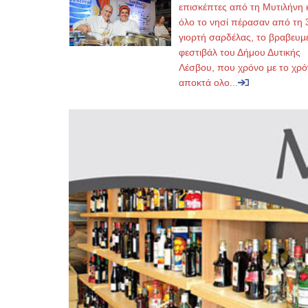
επισκέπτες από τη Μυτιλήνη 
όλο το νησί πέρασαν από τη 
γιορτή σαρδέλας, το βραβευμ
φεστιβάλ του Δήμου Δυτικής
Λέσβου, που χρόνο με το χρό
αποκτά ολο...