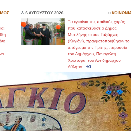
ΣΜΟΣ
6 ΑΥΓΟΥΣΤΟΥ 2026
ΚΟΙΝΩΝΙ
Tα εγκαίνια της παιδικής χαράς
και
που κατασκεύασε ο Δήμος
39η
Μυτιλήνης στους Ταξιάρχες
ένο
(Καγιάνι), πραγματοποιήθηκαν το
απόγευμα της Τρίτης, παρουσία
νο
του Δημάρχου, Παναγιώτη
Χριστόφα, του Αντιδημάρχου
Αθλητισ...