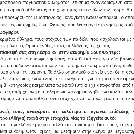
ομοσπονδία παγκρατίου αθλήματος, επίσημα αναγνωρισμένη από 
τού μαχητικού αθλήματος στη χώρα μας και σε όλον τον κόσμο. Αυτ
ΙΩΑΝΝΗΣ Α. ΜΑΛΛΙΑΣ
 του προέδρου της Ομοσπονδίας Παναγιώτη Κανελλόπουλου, ο οποί
ΧΕΙΡΟΥΡΓΟΣ
ς της ακαδημίας Σουτ Φάιτερς, που λειτουργεί στο νησί μας από 
ΟΦΘΑΛΜΙΑΤΡΟΣ
Διδάκτωρ Ιατρικής Σχολής
Ζαφειρίου.
Πανεπιστημίου Αθηνών
κριμένο άθλημα, τους στόχους των παιδιών που ασχολούνται με τ
Καλλιπόλεως 3,Νέα Σμύρνη,
τηλ:210-9320215
 τον ρόλο της Ομοσπονδίας στους συλλόγους της χώρας.
Καβέτσου 10, Μυτιλήνη, τηλ:
επίσκεψή σας στη Λέσβο και στην ακαδημία Σουτ Φάιτερς;
2251038065
ά μου από το όμορφο νησί σας, ήταν θετικότατες για δύο βασικο
α σε επίπεδο εγκαταστάσεων και το σημαντικότερο από όλα, διαθέτ
Χειρουργός Ωτορινολαρυγγολόγος
ριο για την περιοχή. Το άλλο σημαντικό στοιχείο είναι ότι η σχο
Έλενα Μπούμπα
Νέλο Ζαφειρίου, έναν εξαιρετικό άνθρωπο, γνώστη του αντικειμέν
Στρατιωτικός Ιατρός
Διδ.Παν.Αθηνών
Β' κατηγορίας και μάλιστα τώρα τελευταία είχε αποφοιτήσει από τ
Διπλωματούχος Ευρ.Ακαδημίας
ω πως υπάρχει όλη η υποδομή για να δημιουργηθεί ένα καλό φυτώρ
Πάρνηθας 95-97 Αχαρναί
2102467085 & 6938502258
ισμός είναι προσπάθεια, είναι στόχος, είναι επίτευξη αυτού που εμε
email- elenboumpa@gmail.com
νείς τους, αναφέρατε ότι καλύτερα οι αγώνες επίδειξης κ
τρο (Αθήνα) παρά στην επαρχία. Μας το εξηγείτε αυτό;
και πανελλήνια εμπειρία, αλλά και παγκόσμια. Γιατί όπως και να 
η είναι εύκολη. Όταν, όμως, θα μεταβούν στην Αθήνα με μεγαλύτε