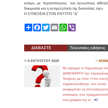
κόσμο, με περισσότερους και άγνωστους αθλητές,
δοκιμασία και η αντιμετώπιση της δυσκολίας της».
Η ΣΥΝΕΧΕΙΑ ΣΤΟΝ ΕΝΤΥΠΟ "Δ"
Share
Facebook
Twitter
Email
WhatsApp
Viber
ΔΙΑΒΑΣΤΕ
Τελευταίες ειδήσεις
6 ΑΥΓΟΥΣΤΟΥ 2026
ΚΟΙΝ
Με αφορμή το δημοσίευμα το
ΔΗΜΟΚΡΑΤΗ της περασμένη
Τετάρτης με τίτλο «Υπό στενή
παρακολούθηση» στο οποίο
αναφερόταν τα αποτελέσματα
σύσκεψης που πραγματοποι
στα γραφεία της ετ...