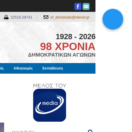
22510-28741
ef_dimokratis@otenet.gr
1928 - 2026
98 ΧΡΟΝΙΑ
ΔΗΜΟΚΡΑΤΙΚΩΝ ΑΓΩΝΩΝ
μός
Αθλητισμός
Εκπαίδευση