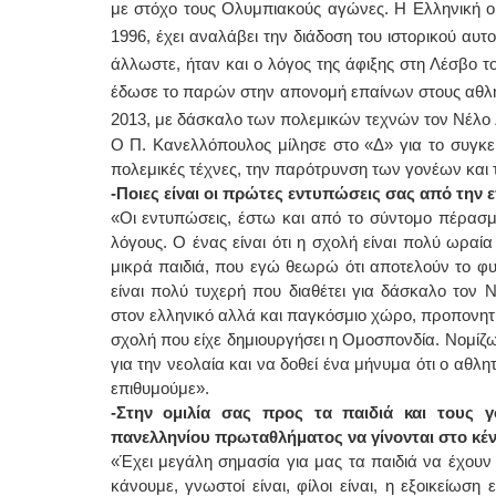
με στόχο τους Ολυμπιακούς αγώνες. Η Ελληνική 
1996, έχει αναλάβει την διάδοση του ιστορικού αυ
άλλωστε, ήταν και ο λόγος της άφιξης στη Λέσβο
έδωσε το παρών στην απονομή επαίνων στους αθλητέ
2013, με δάσκαλο των πολεμικών τεχνών τον Νέλο 
Ο Π. Κανελλόπουλος μίλησε στο «Δ» για το συγκε
πολεμικές τέχνες, την παρότρυνση των γονέων και
-Ποιες είναι οι πρώτες εντυπώσεις σας από την 
«Οι εντυπώσεις, έστω και από το σύντομο πέρασμ
λόγους. Ο ένας είναι ότι η σχολή είναι πολύ ωραί
μικρά παιδιά, που εγώ θεωρώ ότι αποτελούν το φυτώ
είναι πολύ τυχερή που διαθέτει για δάσκαλο τον 
στον ελληνικό αλλά και παγκόσμιο χώρο, προπονητή 
σχολή που είχε δημιουργήσει η Ομοσπονδία. Νομίζ
για την νεολαία και να δοθεί ένα μήνυμα ότι ο αθλητ
επιθυμούμε».
-Στην ομιλία σας προς τα παιδιά και τους γο
πανελληνίου πρωταθλήματος να γίνονται στο κέν
«Έχει μεγάλη σημασία για μας τα παιδιά να έχουν 
κάνουμε, γνωστοί είναι, φίλοι είναι, η εξοικείωσ