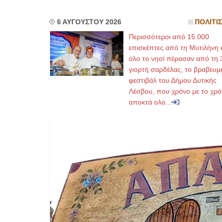
6 ΑΥΓΟΥΣΤΟΥ 2026
ΠΟΛΙΤΙ
Περισσότεροι από 15.000
επισκέπτες από τη Μυτιλήνη 
όλο το νησί πέρασαν από τη 
γιορτή σαρδέλας, το βραβευμ
φεστιβάλ του Δήμου Δυτικής
Λέσβου, που χρόνο με το χρό
αποκτά ολο...