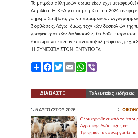
Το μητρώο αθλητικών σωματείων έχει μεταφερθεί σ
Απριλίου. Η ΚΥΑ για το μητρώο του 2024 ανέφερε 
σήμερα Σάββατο, για να παραμείνουν εγγεγραμμέν
διορθώσεις. Λόγω, όμως, τεχνικών δυσκολιών της π
γραφειοκρατικών διαδικασιών, θα δοθεί παράταση 
δικαίωμα να κάνουν επαναϋποβολή 6 φορές μέχρι 3
Η ΣΥΝΕΧΕΙΑ ΣΤΟΝ ΕΝΤΥΠΟ "Δ"
Share
Facebook
Twitter
Email
WhatsApp
Viber
ΔΙΑΒΑΣΤΕ
Τελευταίες ειδήσεις
5 ΑΥΓΟΥΣΤΟΥ 2026
ΟΙΚΟΝ
Ολοκληρώθηκε από το Υπουρ
Αγροτικής Ανάπτυξης και
Τροφίμων, σε συνεργασία με τ