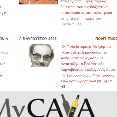
επεξεργασίας νερού ταχείας
ι
διύλισης, που σχεδιάζεται να
 για
κατασκευαστεί για πρώτη φορά
στην περιοχή natura του
Κότσινα...
ΩΝΙΑ
5 ΑΥΓΟΥΣΤΟΥ 2026
ΠΟΛΙΤΙΣΜΟ
-Οι Φίλοι Ιστορικής Μνήμης και
ιάς ο
Πολιτιστικής Δημιουργίας, το
Αναγνωστήριο Αγιάσου «Η
μική
Ανάπτυξη», ο Πολιτιστικός
Καρναβαλικός Σύλλογος Αγιάσου
ί
«Ο Σάτυρος» και ο Φιλοπρόοδος
Σύλλογος Αγιασωτών (ΦΣΑ) -σ...