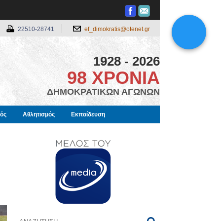
22510-28741
ef_dimokratis@otenet.gr
1928 - 2026
98 ΧΡΟΝΙΑ
ΔΗΜΟΚΡΑΤΙΚΩΝ ΑΓΩΝΩΝ
μός
Αθλητισμός
Εκπαίδευση