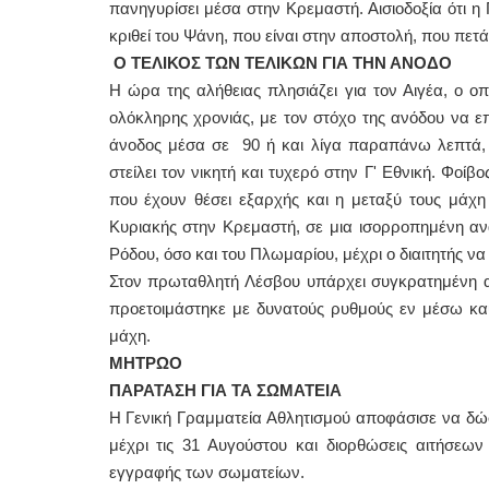
πανηγυρίσει μέσα στην Κρεμαστή. Αισιοδοξία ότι η 
κριθεί του Ψάνη, που είναι στην αποστολή, που πετ
O
ΤΕΛΙΚΟΣ ΤΩΝ ΤΕΛΙΚΩΝ ΓΙΑ ΤΗΝ ΑΝΟΔΟ
Η ώρα της αλήθειας πλησιάζει για τον Αιγέα, ο οπ
ολόκληρης χρονιάς, με τον στόχο της ανόδου να επ
άνοδος μέσα σε 90 ή και λίγα παραπάνω λεπτά, θα
στείλει τον νικητή και τυχερό στην Γ' Εθνική. Φοίβ
που έχουν θέσει εξαρχής και η μεταξύ τους μάχη
Κυριακής στην Κρεμαστή, σε μια ισορροπημένη αν
Ρόδου, όσο και του Πλωμαρίου, μέχρι ο διαιτητής να
Στον πρωταθλητή Λέσβου υπάρχει συγκρατημένη αι
προετοιμάστηκε με δυνατούς ρυθμούς εν μέσω κα
μάχη.
ΜΗΤΡΩΟ
ΠΑΡΑΤΑΣΗ ΓΙΑ ΤΑ ΣΩΜΑΤΕΙΑ
Η Γενική Γραμματεία Αθλητισμού αποφάσισε να δώ
μέχρι τις 31 Αυγούστου και διορθώσεις αιτήσεων
εγγραφής των σωματείων.