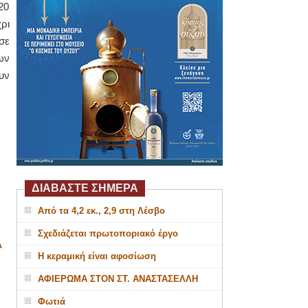
20
ρι
σε
ων
υν
ΔΙΑΒΑΣΤΕ ΣΗΜΕΡΑ
Από τα 4,2 εκ., 2,9 στη Λέσβο
Σχεδιάζεται πρωτοποριακό έργο
Α
Η κεραμική είναι αφοσίωση
ΑΦΙΕΡΩΜΑ ΣΤΟΝ ΣΤ. ΑΝΑΣΤΑΣΕΛΛΗ
Φωτιά