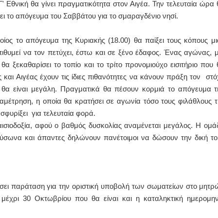
Γ' Εθνική θα γίνει πραγματικότητα στον Αιγέα. Την τελευταία ώρα 
άει το απόγευμα του Σαββάτου για το σμαραγδένιο νησί.
ΙΩΑΝΝΗΣ Α. ΜΑΛΛΙΑΣ
ΧΕΙΡΟΥΡΓΟΣ
οίος το απόγευμα της Κυριακής (18.00) θα παίξει τους κόπους μι
ΟΦΘΑΛΜΙΑΤΡΟΣ
Διδάκτωρ Ιατρικής Σχολής
ιθυμεί να τον πετύχει, έστω και σε ξένο έδαφος. Ένας αγώνας, μ
Πανεπιστημίου Αθηνών
 ξεκαθαρίσει το τοπίο και το τρίτο προνομιούχο εισιτήριο που 
Καλλιπόλεως 3,Νέα Σμύρνη,
τηλ:210-9320215
ος και Αιγέας έχουν τις ίδιες πιθανότητες να κάνουν πράξη τον στό
Καβέτσου 10, Μυτιλήνη, τηλ:
2251038065
 θα είναι μεγάλη. Πραγματικά θα πέσουν κορμιά το απόγευμα τ
αμέτρηση, η οποία θα κρατήσει σε αγωνία τόσο τους φιλάθλους τ
Χειρουργός Ωτορινολαρυγγολόγος
 σφυρίξει για τελευταία φορά.
Έλενα Μπούμπα
σιοδοξία, αφού ο βαθμός δυσκολίας αναμένεται μεγάλος. Η ομά
Στρατιωτικός Ιατρός
ύσωνα και άπαντες δηλώνουν πανέτοιμοι να δώσουν την δική το
Διδ.Παν.Αθηνών
Διπλωματούχος Ευρ.Ακαδημίας
Πάρνηθας 95-97 Αχαρναί
2102467085 & 6938502258
email- elenboumpa@gmail.com
σει παράταση για την οριστική υποβολή των σωματείων στο μητρ
 μέχρι 30 Οκτωβρίου που θα είναι και η καταληκτική ημερομην