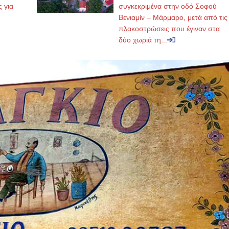
ς για
συγκεκριμένα στην οδό Σοφού
Βενιαμίν – Μάρμαρο, μετά από τις
πλακοστρώσεις που έγιναν στα
δύο χωριά τη...