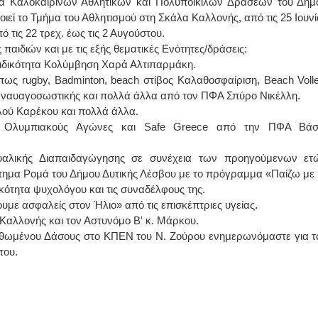
 Καλοκαιρινών Αθλητικών και Πολυποίκιλων Δράσεων του Δήμ
εί το Τμήμα του Αθλητισμού στη Σκάλα Καλλονής, από τις 25 Ιουνί
ΙΩΑΝΝΗΣ Α. ΜΑΛΛΙΑΣ
ό τις 22 τρεχ. έως τις 2 Αυγούστου.
αιδιών και με τις εξής θεματικές Ενότητες/δράσεις:
ΧΕΙΡΟΥΡΓΟΣ
ιδικότητα Κολύμβηση Χαρά Αλτιπαρμάκη.
ΟΦΘΑΛΜΙΑΤΡΟΣ
Διδάκτωρ Ιατρικής Σχολής
ως rugby, Badminton, beach στίβος Καλαθοσφαίριση, Beach Volle
Πανεπιστημίου Αθηνών
Καλλιπόλεως 3,Νέα Σμύρνη,
 ναυαγοσωστικής και πολλά άλλα από τον ΠΦΑ Σπύρο Νικέλλη.
τηλ:210-9320215
ού Καρέκου και πολλά άλλα.
Καβέτσου 10, Μυτιλήνη, τηλ:
2251038065
ους Ολυμπιακούς Αγώνες και Safe Greece από την ΠΦΑ Βά
Χειρουργός Ωτορινολαρυγγολόγος
υαλικής Διαπαιδαγώγησης σε συνέχεια των προηγούμενων ετ
τημα Ρομά του Δήμου Δυτικής Λέσβου με το πρόγραμμα «Παίζω με 
Έλενα Μπούμπα
κότητα ψυχολόγου και τις συναδέλφους της.
Στρατιωτικός Ιατρός
Διδ.Παν.Αθηνών
ε ασφαλείς στον Ήλιο» από τις επισκέπτριες υγείας.
Διπλωματούχος Ευρ.Ακαδημίας
αλλονής και τον Αστυνόμο Β' κ. Μάρκου.
Πάρνηθας 95-97 Αχαρναί
2102467085 & 6938502258
λιθωμένου Δάσους στο ΚΠΕΝ του Ν. Ζούρου ενημερωνόμαστε για τ
email- elenboumpa@gmail.com
του.