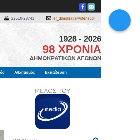
22510-28741
ef_dimokratis@otenet.gr
1928 - 2026
98 ΧΡΟΝΙΑ
ΔΗΜΟΚΡΑΤΙΚΩΝ ΑΓΩΝΩΝ
μός
Αθλητισμός
Εκπαίδευση