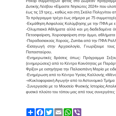
Ρεκόρ συμμετοχών φέτος στο Δωρεάν πρόγραμμα
Δυτικής Λέσβου «Είμαστε Νησιώτες 2024» που υλοποι
έως τις 19 τρεχ., καθώς και στη Σκάλα Πολιχνίτου απ
Το πρόγραμμα τρέχει έως σήμερα με 75 συμμετοχές π
-Εκμάθηση Ασφαλούς Κολύμβησης με την ΠΦΑ με ε
-Ολυμπιακά Αθλήματα αλλά και μη διαδεδομένα όπ
Πετοσφαίριση, Χειροσφαίριση στην άμμο, αθλήματα
-Παραδοσιακούς Χορούς, Zumba από την ΠΦΑ Ραλλ
-Εισαγωγή στην Αρχαιολογία, Γνωρίζουμε τ
Παπασταύρου.
-Ενημερωτικές δράσεις όπως: Πρόγραμμα Σεξο
(ενημερώσεις) από το Κέντρο Κοινότητας με Παράρ
Φρίξο» με εισηγήτρια την Παλαιοπάνη Μαρία με ειδι
-Ενημέρωση από το Κέντρο Υγείας Καλλονής «Μένουμ
-«Κυκλοφοριακή Αγωγή» από το Αστυνομικό Τμήμα Κ
-Συνεργασία με το Μουσείο Φυσικής Ιστορίας Απο
φυσικό πλούτο του τόπου μας από τους συνεργάτες 
Share
Facebook
Twitter
Email
WhatsApp
Viber