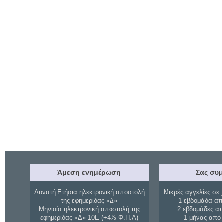
Άμεση ενημέρωση
Σας συμ
Δυνατή Ετήσια ηλεκτρονική αποστολή
Μικρές αγγελίες σε 
της εφημερίδας «Δ»
1 εβδομάδα απ
Μηνιαία ηλεκτρονική αποστολή της
2 εβδομάδες α
εφημερίδας «Δ» 10Ε (+4% Φ.Π.Α)
1 μήνας από